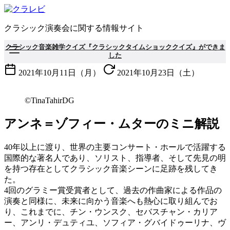
コ
ン
クラシック演奏会に関する情報サイト
テ
ン
クラシック音楽雑学クイズ『クラシックタイムショッククイズ』ができま
ツ
した
へ
2021年10月11日（月）
2021年10月23日（土）
移
動
©TinaTahirDG
アンネ＝ゾフィー・ムターのミニ解説
40年以上に渡り、世界の主要コンサート・ホールで活躍する
国際的な著名人であり、ソリスト、指導者、そして先見の明
を持つ存在としてクラシック音楽シーンに足跡を残してき
た。
4回のグラミー賞受賞者として、過去の作曲家による作品の
演奏と同様に、未来に向かう音楽へも熱心に取り組んでお
り、これまでに、チン・ウンスク、セバスチャン・カリア
ー、アンリ・デュティユ、ソフィア・グバイドゥーリナ、ヴ