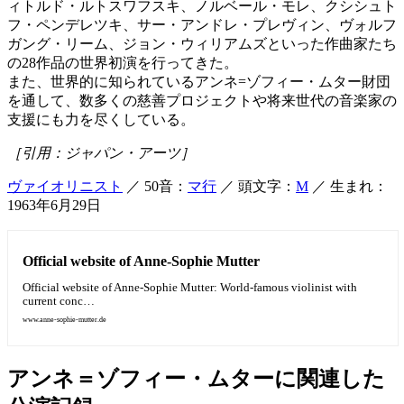
ィトルド・ルトスワフスキ、ノルベール・モレ、クシシュト
フ・ペンデレツキ、サー・アンドレ・プレヴィン、ヴォルフ
ガング・リーム、ジョン・ウィリアムズといった作曲家たち
の28作品の世界初演を行ってきた。
また、世界的に知られているアンネ=ゾフィー・ムター財団
を通して、数多くの慈善プロジェクトや将来世代の音楽家の
支援にも力を尽くしている。
［引用：ジャパン・アーツ］
ヴァイオリニスト
／ 50音：
マ行
／ 頭文字：
M
／ 生まれ：
1963年6月29日
Official website of Anne-Sophie Mutter
Official website of Anne-Sophie Mutter: World-famous violinist with
current conc…
www.anne-sophie-mutter.de
アンネ＝ゾフィー・ムターに関連した