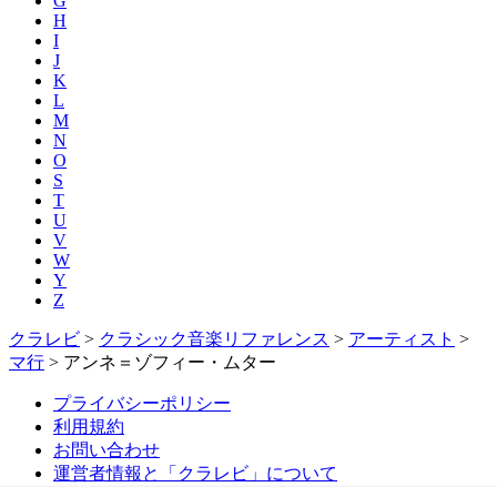
G
H
I
J
K
L
M
N
O
S
T
U
V
W
Y
Z
クラレビ
>
クラシック音楽リファレンス
>
アーティスト
>
マ行
>
アンネ＝ゾフィー・ムター
プライバシーポリシー
利用規約
お問い合わせ
運営者情報と「クラレビ」について