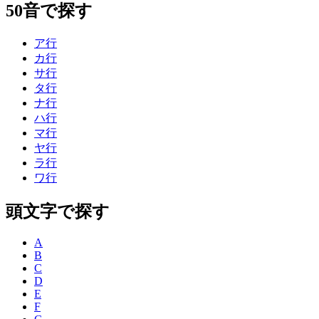
50音で探す
ア行
カ行
サ行
タ行
ナ行
ハ行
マ行
ヤ行
ラ行
ワ行
頭文字で探す
A
B
C
D
E
F