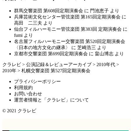
群馬交響楽団 第608回定期演奏会
に
門池恵子
より
兵庫芸術文化センター管弦楽団 第165回定期演奏会
に
高田 二三夫
より
仙台フィルハーモニー管弦楽団 第383回 定期演奏会
に
fumi
より
名古屋フィルハーモニー交響楽団 第520回定期演奏会
〈日本の地方文化の継承〉
に
芝崎浩三
より
京都市交響楽団 第699回定期演奏会
に
畠山博志
より
クラレビ
>
公演記録＆レビューアーカイブ
>
2010年代
>
2010年
>
札幌交響楽団 第527回定期演奏会
プライバシーポリシー
利用規約
お問い合わせ
運営者情報と「クラレビ」について
© 2021
クラレビ