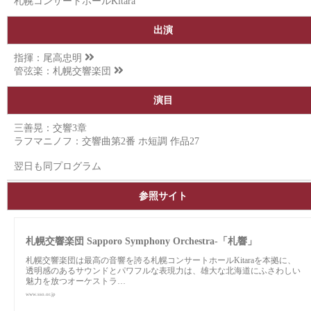
札幌コンサートホールKitara
出演
指揮：
尾高忠明
管弦楽：
札幌交響楽団
演目
三善晃：交響3章
ラフマニノフ：交響曲第2番 ホ短調 作品27
翌日も同プログラム
参照サイト
札幌交響楽団 Sapporo Symphony Orchestra-「札響」
札幌交響楽団は最高の音響を誇る札幌コンサートホールKitaraを本拠に、
透明感のあるサウンドとパワフルな表現力は、雄大な北海道にふさわしい
魅力を放つオーケストラ…
www.sso.or.jp