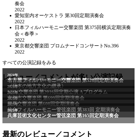
奏会
2022
愛知室内オーケストラ 第30回定期演奏会
2022
日本フィルハーモニー交響楽団 第375回横浜定期演奏
会＜春季＞
2022
東京都交響楽団 プロムナードコンサートNo.396
2022
すべての公演記録をみる
2011年
レビュー／コメントが多い公演記録
2024年
NHK交響楽団 第1706回定期公演Aプログラム
名古屋フィルハーモニー交響楽団 第520回定期演奏会
〈日本の地方文化の継承〉
2024年
NHK交響楽団 第2016回定期公演 Aプログラム
2025年
京都市交響楽団 第699回定期演奏会
2025年
群馬交響楽団 第608回定期演奏会
2025年
仙台フィルハーモニー管弦楽団 第383回 定期演奏会
2025年
兵庫芸術文化センター管弦楽団 第165回定期演奏会
最新のレビュー／コメント