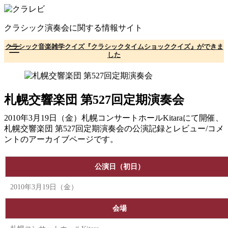
コ
ン
クラシック演奏会に関する情報サイト
テ
ン
クラシック音楽雑学クイズ『クラシックタイムショッククイズ』ができま
ツ
した
へ
移
動
札幌交響楽団 第527回定期演奏会
2010年3月19日（金）札幌コンサートホールKitaraにて開催、
札幌交響楽団 第527回定期演奏会の公演記録とレビュー/コメ
ントのアーカイブページです。
公演日（初日）
2010年3月19日（金）
会場