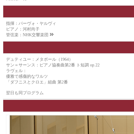
指揮：パーヴォ・ヤルヴィ
ピアノ：河村尚子
管弦楽：
NHK交響楽団
デュティユー：メタボール（1964）
サン＝サーンス：ピアノ協奏曲第2番 ト短調 op.22
ラヴェル：
優雅で感傷的なワルツ
「ダフニスとクロエ」組曲 第2番
翌日も同プログラム