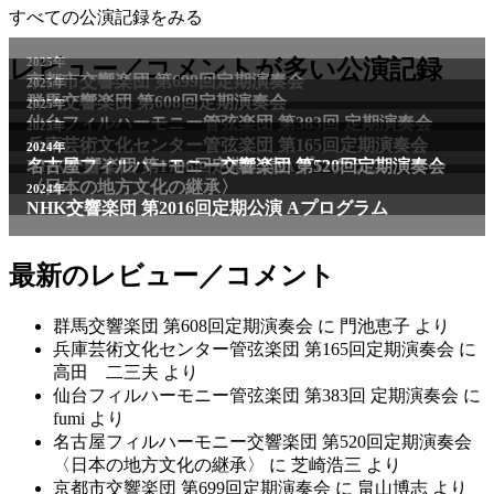
すべての公演記録をみる
2025年
レビュー／コメントが多い公演記録
京都市交響楽団 第699回定期演奏会
2025年
群馬交響楽団 第608回定期演奏会
2025年
仙台フィルハーモニー管弦楽団 第383回 定期演奏会
2025年
兵庫芸術文化センター管弦楽団 第165回定期演奏会
2011年
2024年
NHK交響楽団 第1706回定期公演Aプログラム
名古屋フィルハーモニー交響楽団 第520回定期演奏会
〈日本の地方文化の継承〉
2024年
NHK交響楽団 第2016回定期公演 Aプログラム
最新のレビュー／コメント
群馬交響楽団 第608回定期演奏会
に
門池恵子
より
兵庫芸術文化センター管弦楽団 第165回定期演奏会
に
高田 二三夫
より
仙台フィルハーモニー管弦楽団 第383回 定期演奏会
に
fumi
より
名古屋フィルハーモニー交響楽団 第520回定期演奏会
〈日本の地方文化の継承〉
に
芝崎浩三
より
京都市交響楽団 第699回定期演奏会
に
畠山博志
より