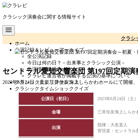
コ
ン
クラシック演奏会に関する情報サイト
テ
ン
ツ
へ
クラシ
ホーム
移
公演記録＆レビューアーカイブ
動
全公演記録
今日は何の日？－出来事とクラシック公演－
公演情報投稿フォーム
セントラル愛知交響楽団 第197回定期
クラレビ運営者が掲載する公演の基準について
クラシック音楽リファレンス
2023年6月24日（土）三井住友海上しらかわホールにて開
クラシックタイムショッククイズ
公演日（初日）
2023年6月24日（土
会場
三井住友海上しらか
指揮：大友直人
出演
管弦楽：
セントラル