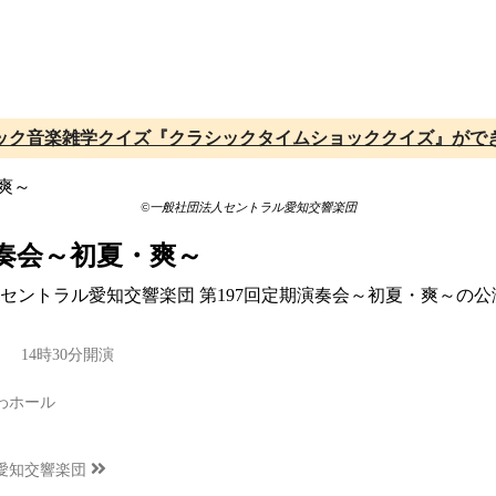
ック音楽雑学クイズ『クラシックタイムショッククイズ』がで
©一般社団法人セントラル愛知交響楽団
演奏会～初夏・爽～
催、セントラル愛知交響楽団 第197回定期演奏会～初夏・爽～の
） 14時30分開演
わホール
愛知交響楽団