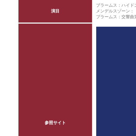
ブラームス：ハイドンの
演目
メンデルスゾーン：
ブラームス：交響曲第2
参照サイト