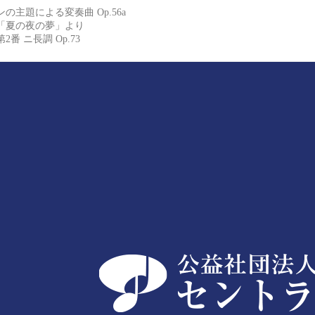
主題による変奏曲 Op.56a
「夏の夜の夢」より
番 ニ長調 Op.73
定期演奏会 | 公益社団法人 セントラル愛知交響楽団
公益社団法人 セントラル愛知交響楽団は地域に根ざした音
www.caso.jp