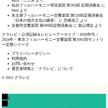
高田 二三夫
より
仙台フィルハーモニー管弦楽団 第383回 定期演奏会
に
fumi
より
名古屋フィルハーモニー交響楽団 第520回定期演奏会
〈日本の地方文化の継承〉
に
芝崎浩三
より
京都市交響楽団 第699回定期演奏会
に
畠山博志
より
クラレビ
>
公演記録＆レビューアーカイブ
>
2020年代
>
2024年
>
東京フィルハーモニー交響楽団 第1001回サントリ
ー定期シリーズ
プライバシーポリシー
利用規約
お問い合わせ
運営者情報と「クラレビ」について
© 2021
クラレビ
0