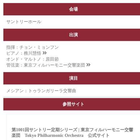
会場
サントリーホール
出演
指揮：チョン・ミョンフン
ピアノ：
務川慧悟
オンド・マルトノ：原田節
管弦楽：
東京フィルハーモニー交響楽団
演目
メシアン：トゥランガリーラ交響曲
参照サイト
第1001回サントリー定期シリーズ | 東京フィルハーモニー交響
楽団 Tokyo Philharmonic Orchestra 公式サイト