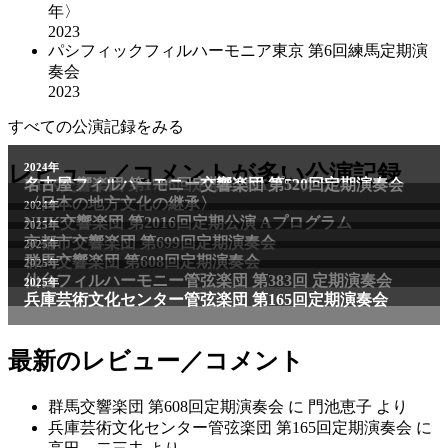
年〉
2023
パシフィックフィルハーモニア東京 第6回練馬定期演
奏会
2023
すべての公演記録をみる
2011年
レビュー／コメントが多い公演記録
2024年
NHK交響楽団 第1706回定期公演Aプログラム
名古屋フィルハーモニー交響楽団 第520回定期演奏会
〈日本の地方文化の継承〉
2024年
NHK交響楽団 第2016回定期公演 Aプログラム
2025年
京都市交響楽団 第699回定期演奏会
2025年
群馬交響楽団 第608回定期演奏会
2025年
仙台フィルハーモニー管弦楽団 第383回 定期演奏会
2025年
兵庫芸術文化センター管弦楽団 第165回定期演奏会
最新のレビュー／コメント
群馬交響楽団 第608回定期演奏会
に
門池恵子
より
兵庫芸術文化センター管弦楽団 第165回定期演奏会
に