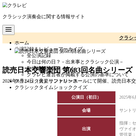
コ
ン
クラシック演奏会に関する情報サイト
テ
ン
ツ
へ
クラシ
ホーム
移
公演記録＆レビューアーカイブ
動
全公演記録
今日は何の日？－出来事とクラシック公演－
公演情報投稿フォーム
読売日本交響楽団 第683回名曲シリーズ
クラレビ運営者が掲載する公演の基準について
クラシック音楽リファレンス
2025年6月24日（火）サントリーホールにて開催、読売日本
クラシックタイムショッククイズ
公演日（初日）
会場
サント
指揮：
出演
ヴァイ
管弦楽