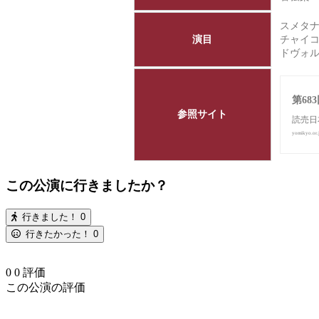
スメタ
演目
チャイコ
第68
参照サイト
読売日
yomikyo.or.
この公演に行きましたか？
行きました！
0
行きたかった！
0
0
0
評価
この公演の評価