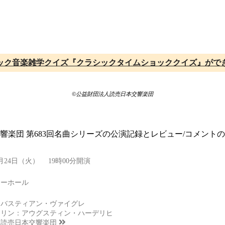
ック音楽雑学クイズ『クラシックタイムショッククイズ』がで
©公益財団法人読売日本交響楽団
交響楽団 第683回名曲シリーズの公演記録とレビュー/コメン
2025年6月24日（火） 19時00分開演
リーホール
セバスティアン・ヴァイグレ
オリン：アウグスティン・ハーデリヒ
：
読売日本交響楽団