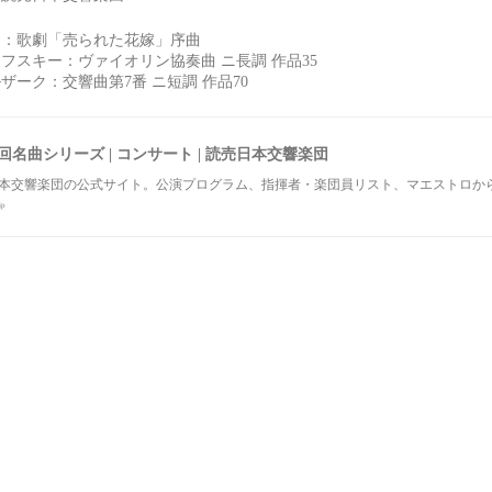
ナ：歌劇「売られた花嫁」序曲
フスキー：ヴァイオリン協奏曲 ニ長調 作品35
ドヴォルザーク：交響曲第7番 ニ短調 作品70
3回名曲シリーズ | コンサート | 読売日本交響楽団
本交響楽団の公式サイト。公演プログラム、指揮者・楽団員リスト、マエストロか
jp