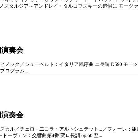
武満徹：ノスタルジア～アンドレイ・タルコフスキーの追憶に モーツァル
期演奏会
ピノック／シューベルト：イタリア風序曲 ニ長調 D590 モーツァ
ログラム...
期演奏会
カル／チェロ：二コラ・アルトシュテット...／フォーレ：組曲「マス
ーヴェン：交響曲第4番 変ロ長調 op.60 翌...