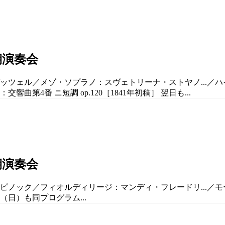
期演奏会
ツェル／メゾ・ソプラノ：スヴェトリーナ・ストヤノ...／ハイドン：
響曲第4番 ニ短調 op.120［1841年初稿］ 翌日も...
期演奏会
・ピノック／フィオルディリージ：マンディ・フレードリ...／モ
（日）も同プログラム...