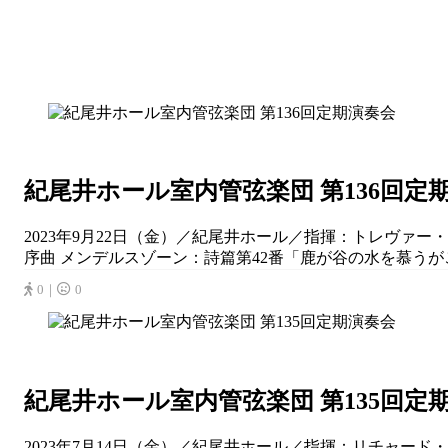
紀尾井ホール室内管弦楽団 第136回定
2023年9月22日（金）／紀尾井ホール／指揮：トレヴァー・ピ
序曲 メンデルスゾーン：詩篇第42番「鹿が谷の水を慕うがごとく」
0｜
0
紀尾井ホール室内管弦楽団 第135回定
2023年7月14日（金）／紀尾井ホール／指揮：リチャード