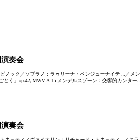
期演奏会
ノック／ソプラノ：ラゥリーナ・ベンジューナイテ ...／メンデル
op.42, MWV A 15 メンデルスゾーン：交響的カンター..
期演奏会
・トネッティ／ヴァイオリン：リチャード・トネッティ...／キラル