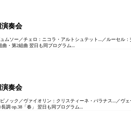
期演奏会
デュムソー／チェロ：ニコラ・アルトシュテット...／ルーセル：
組曲・第2組曲 翌日も同プログラム...
期演奏会
ー・ピノック／ヴァイオリン：クリスティーネ・バラナス...／
調 op.38「春」 翌日も同プログラム...