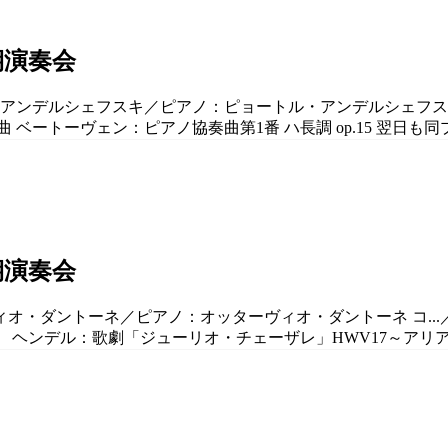
期演奏会
ル・アンデルシェフスキ／ピアノ：ピョートル・アンデルシェフスキ
 ベートーヴェン：ピアノ協奏曲第1番 ハ長調 op.15 翌日も同プ
期演奏会
ヴィオ・ダントーネ／ピアノ：オッターヴィオ・ダントーネ コ..
ヘンデル：歌劇「ジューリオ・チェーザレ」HWV17～アリア〈