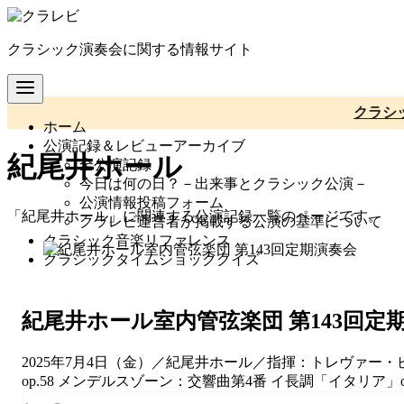
コ
ン
クラシック演奏会に関する情報サイト
テ
ン
ツ
へ
クラシ
ホーム
移
公演記録＆レビューアーカイブ
動
紀尾井ホール
全公演記録
今日は何の日？－出来事とクラシック公演－
公演情報投稿フォーム
「紀尾井ホール」に関連する公演記録一覧のページです。
クラレビ運営者が掲載する公演の基準について
クラシック音楽リファレンス
クラシックタイムショッククイズ
紀尾井ホール室内管弦楽団 第143回定
2025年7月4日（金）／紀尾井ホール／指揮：トレヴァー
op.58 メンデルスゾーン：交響曲第4番 イ長調「イタリア」op.9