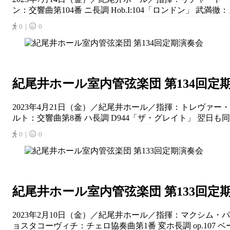
ン：交響曲第104番 ニ長調 Hob.I:104「ロンドン」 
0｜
0
紀尾井ホール室内管弦楽団 第134回定
2023年4月21日（金）／紀尾井ホール／指揮：トレヴァー・
ルト：交響曲第8番 ハ長調 D944「ザ・グレイト」 翌日も同プ
0｜
0
紀尾井ホール室内管弦楽団 第133回定
2023年2月10日（金）／紀尾井ホール／指揮：マクシム・パス
ョスタコーヴィチ：チェロ協奏曲第1番 変ホ長調 op.107 ベート