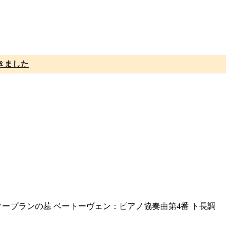
きました
クープランの墓 ベートーヴェン：ピアノ協奏曲第4番 ト長調