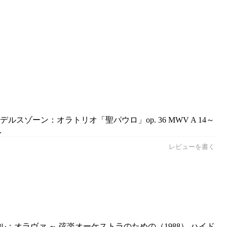
スゾーン：オラトリオ「聖パウロ」op. 36 MWV A 14～
.
レビューを書く
：オラヴァ ～ 弦楽オーケストラのための（1988） ハイド