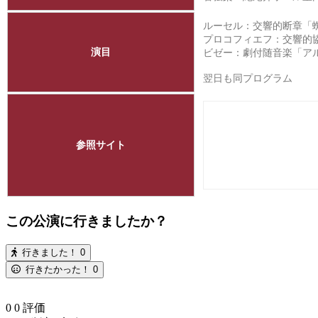
ルーセル：交響的断章「蜘蛛
プロコフィエフ：交響的協奏曲
演目
ビゼー：劇付随音楽「アル
翌日も同プログラム
参照サイト
この公演に行きましたか？
行きました！
0
行きたかった！
0
0
0
評価