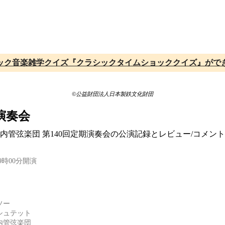
ック音楽雑学クイズ『クラシックタイムショッククイズ』がで
©公益財団法人日本製鉄文化財団
演奏会
室内管弦楽団 第140回定期演奏会の公演記録とレビュー/コメ
9時00分開演
ソー
シュテット
内管弦楽団