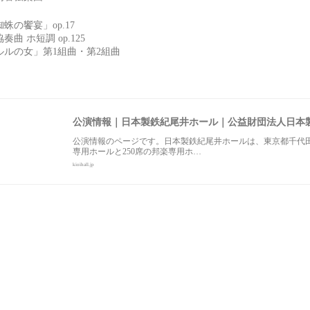
の饗宴」op.17
 ホ短調 op.125
ルの女」第1組曲・第2組曲
公演情報｜日本製鉄紀尾井ホール｜公益財団法人日本
公演情報のページです。日本製鉄紀尾井ホールは、東京都千代田
専用ホールと250席の邦楽専用ホ…
kioihall.jp