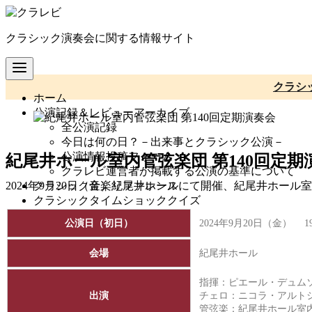
コ
ン
クラシック演奏会に関する情報サイト
テ
ン
ツ
へ
クラシ
ホーム
移
公演記録＆レビューアーカイブ
動
全公演記録
今日は何の日？－出来事とクラシック公演－
公演情報投稿フォーム
紀尾井ホール室内管弦楽団 第140回定期
クラレビ運営者が掲載する公演の基準について
クラシック音楽リファレンス
2024年9月20日（金）紀尾井ホールにて開催、紀尾井ホール
クラシックタイムショッククイズ
公演日（初日）
2024年9月20日（金） 1
会場
紀尾井ホール
指揮：ピエール・デュム
出演
チェロ：ニコラ・アルト
管弦楽：紀尾井ホール室