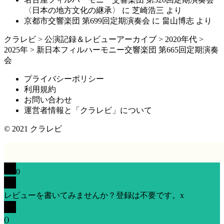
〈日本の地方文化の継承〉
に
芝崎浩三
より
京都市交響楽団 第699回定期演奏会
に
畠山博志
より
クラレビ
>
公演記録＆レビューアーカイブ
>
2020年代
>
2025年
>
新日本フィルハーモニー交響楽団 第665回定期演奏
会
プライバシーポリシー
利用規約
お問い合わせ
運営者情報と「クラレビ」について
© 2021
クラレビ
0
レビューを書いてみませんか？登録は不要です。
x
(
)