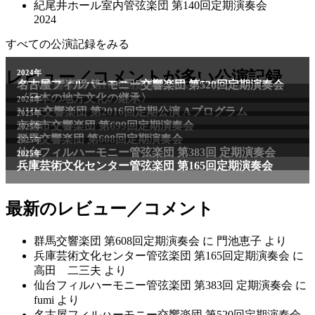
紀尾井ホール室内管弦楽団 第140回定期演奏会
2024
すべての公演記録をみる
2011年
レビュー／コメントが多い公演記録
2024年
NHK交響楽団 第1706回定期公演Aプログラム
名古屋フィルハーモニー交響楽団 第520回定期演奏会
〈日本の地方文化の継承〉
2024年
NHK交響楽団 第2016回定期公演 Aプログラム
2025年
京都市交響楽団 第699回定期演奏会
2025年
群馬交響楽団 第608回定期演奏会
2025年
仙台フィルハーモニー管弦楽団 第383回 定期演奏会
2025年
兵庫芸術文化センター管弦楽団 第165回定期演奏会
最新のレビュー／コメント
群馬交響楽団 第608回定期演奏会
に
門池恵子
より
兵庫芸術文化センター管弦楽団 第165回定期演奏会
に
高田 二三夫
より
仙台フィルハーモニー管弦楽団 第383回 定期演奏会
に
fumi
より
名古屋フィルハーモニー交響楽団 第520回定期演奏会