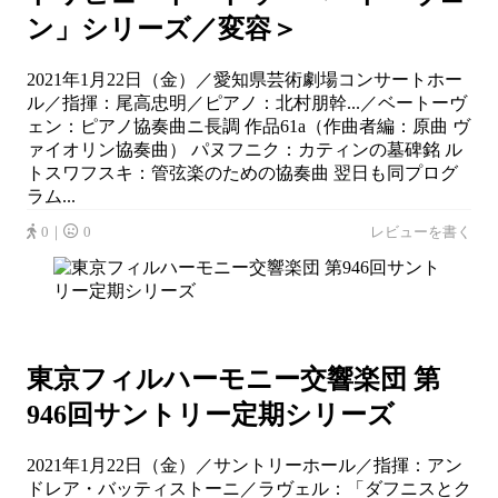
ン」シリーズ／変容＞
2021年1月22日（金）／愛知県芸術劇場コンサートホー
ル／指揮：尾高忠明／ピアノ：北村朋幹...／ベートーヴ
ェン：ピアノ協奏曲ニ長調 作品61a（作曲者編：原曲 ヴ
ァイオリン協奏曲） パヌフニク：カティンの墓碑銘 ル
トスワフスキ：管弦楽のための協奏曲 翌日も同プログ
ラム...
0｜
0
レビューを書く
東京フィルハーモニー交響楽団 第
946回サントリー定期シリーズ
2021年1月22日（金）／サントリーホール／指揮：アン
ドレア・バッティストーニ／ラヴェル：「ダフニスとク