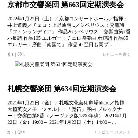
京都市交響楽団 第663回定期演奏会
2022年1月22日（土）／京都コンサートホール／指揮：
井上道義／チェロ：上野通明...／シベリウス：交響詩
「フィンランディア」 作品26 シベリウス：交響曲第7番
ハ長調 作品105 エルガー：チェロ協奏曲 ホ短調 作品85
エルガー：序曲「南国で」 作品50 翌日も同プ...
1｜
1
レビューを書く
札幌交響楽団 第634回定期演奏会
2021年1月22日（金）／札幌文化芸術劇場hitaru／指揮：
大植英次／モーツァルト：「魔笛」序曲 ブルックナ
ー：交響曲第8番（ノーヴァク版1890年稿） 2021年1月
22日（金）19:00～ 2021年1月23日（土）14:00～...
2｜
0
1 レビュー/コメント