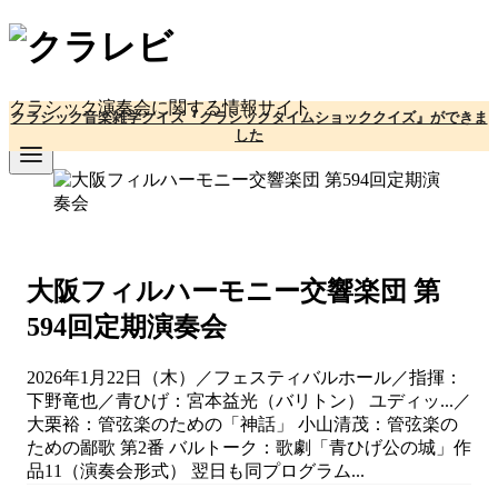
コ
ン
テ
ン
クラシック演奏会に関する情報サイト
クラシック音楽雑学クイズ『クラシックタイムショッククイズ』ができま
ツ
した
へ
移
動
大阪フィルハーモニー交響楽団 第
594回定期演奏会
2026年1月22日（木）／フェスティバルホール／指揮：
下野竜也／青ひげ：宮本益光（バリトン） ユディッ...／
大栗裕：管弦楽のための「神話」 小山清茂：管弦楽の
ための鄙歌 第2番 バルトーク：歌劇「青ひげ公の城」作
品11（演奏会形式） 翌日も同プログラム...