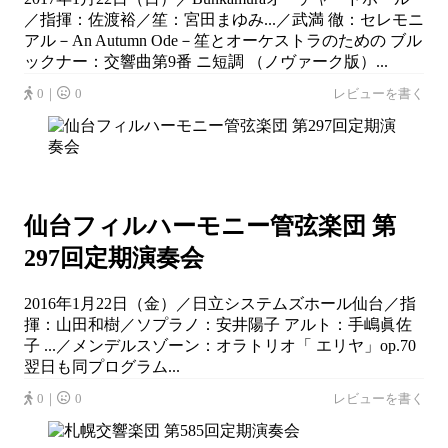
／指揮：佐渡裕／笙：宮田まゆみ...／武満 徹：セレモニ
アル－An Autumn Ode－笙とオーケストラのための ブル
ックナー：交響曲第9番 ニ短調 （ノヴァーク版）...
0｜
0
レビューを書く
仙台フィルハーモニー管弦楽団 第
297回定期演奏会
2016年1月22日（金）／日立システムズホール仙台／指
揮：山田和樹／ソプラノ：安井陽子 アルト：手嶋眞佐
子 ...／メンデルスゾーン：オラトリオ「 エリヤ」op.70
翌日も同プログラム...
0｜
0
レビューを書く