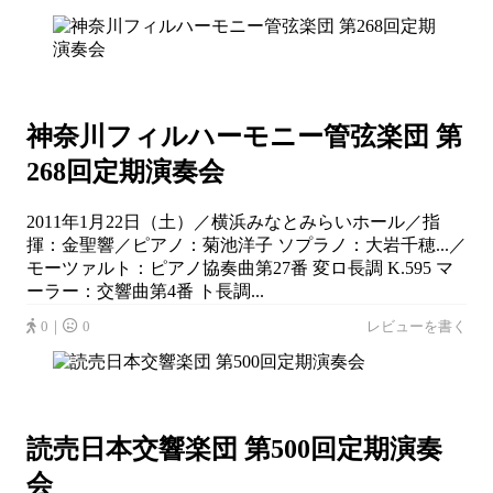
神奈川フィルハーモニー管弦楽団 第
268回定期演奏会
2011年1月22日（土）／横浜みなとみらいホール／指
揮：金聖響／ピアノ：菊池洋子 ソプラノ：大岩千穂...／
モーツァルト：ピアノ協奏曲第27番 変ロ長調 K.595 マ
ーラー：交響曲第4番 ト長調...
0｜
0
レビューを書く
読売日本交響楽団 第500回定期演奏
会