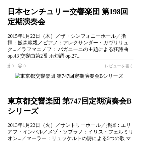
日本センチュリー交響楽団 第198回
定期演奏会
2015年1月22日（木）／ザ・シンフォニーホール／指
揮：飯森範親／ピアノ：アレクサンダー・ガヴリリュ
ク...／ラフマニノフ： パガニーニの主題による狂詩曲
op.43 交響曲第2番 ホ短調 op.27...
0｜
0
レビューを書く
東京都交響楽団 第747回定期演奏会B
シリーズ
2013年1月22日（火）／サントリーホール／指揮：エリ
アフ・インバル／メゾ・ソプラノ：イリス・フェルミリ
オン...／マーラー：リュッケルトの詩による5つの歌 マ