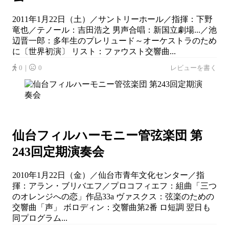
2011年1月22日（土）／サントリーホール／指揮：下野
竜也／テノール：吉田浩之 男声合唱：新国立劇場...／池
辺晋一郎：多年生のプレリュード～オーケストラのため
に〔世界初演〕 リスト：ファウスト交響曲...
0｜
0
レビューを書く
仙台フィルハーモニー管弦楽団 第
243回定期演奏会
2010年1月22日（金）／仙台市青年文化センター／指
揮：アラン・ブリバエフ／プロコフィエフ：組曲「三つ
のオレンジへの恋」作品33a ヴァスクス：弦楽のための
交響曲「声」 ボロディン：交響曲第2番 ロ短調 翌日も
同プログラム...