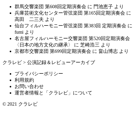
群馬交響楽団 第608回定期演奏会
に
門池恵子
より
兵庫芸術文化センター管弦楽団 第165回定期演奏会
に
高田 二三夫
より
仙台フィルハーモニー管弦楽団 第383回 定期演奏会
に
fumi
より
名古屋フィルハーモニー交響楽団 第520回定期演奏会
〈日本の地方文化の継承〉
に
芝崎浩三
より
京都市交響楽団 第699回定期演奏会
に
畠山博志
より
クラレビ
>
公演記録＆レビューアーカイブ
プライバシーポリシー
利用規約
お問い合わせ
運営者情報と「クラレビ」について
© 2021
クラレビ