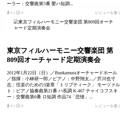
ーラー：交響曲第5番 嬰ハ短調...
0｜
0
レビューを書く
東京フィルハーモニー交響楽団 第
809回オーチャード定期演奏会
2012年1月22日（日）／Bunkamuraオーチャードホール
／指揮：小林研一郎／ピアノ：中野翔太...／芥川也寸
志：弦楽のための3楽章「トリプティーク」 モーツァル
ト：ピアノ協奏曲第21番 ハ長調 K.467 チャイコフスキ
ー：交響曲第6番 ロ短調 作品74「悲愴」...
0｜
0
レビューを書く