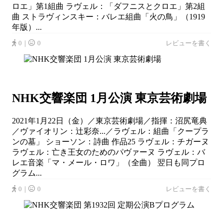
ロエ」第1組曲 ラヴェル：「ダフニスとクロエ」第2組
曲 ストラヴィンスキー：バレエ組曲「火の鳥」（1919
年版）...
0｜
0
レビューを書く
NHK交響楽団 1⽉公演 東京芸術劇場
2021年1月22日（金）／東京芸術劇場／指揮：沼尻竜典
／ヴァイオリン：辻󠄀彩奈...／ラヴェル：組曲「クープラ
ンの墓」 ショーソン：詩曲 作品25 ラヴェル：チガーヌ
ラヴェル：亡き王女のためのパヴァーヌ ラヴェル：バ
レエ音楽「マ・メール・ロワ」（全曲） 翌日も同プロ
グラム...
0｜
0
レビューを書く