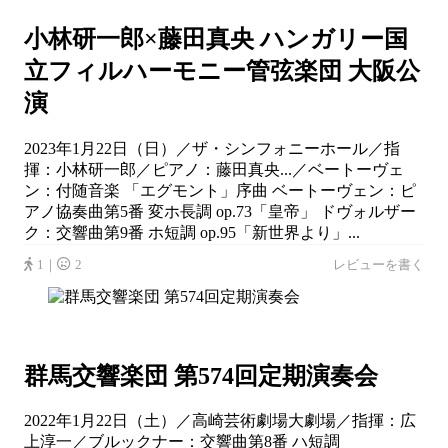
小林研一郎×藤田真央 ハンガリー国
立フィルハーモニー管弦楽団 大阪公
演
2023年1月22日（日）／ザ・シンフォニーホール／指
揮：小林研一郎／ピアノ：藤田真央...／ベートーヴェ
ン：付随音楽 「エグモント」序曲 ベートーヴェン：ピ
アノ協奏曲第5番 変ホ長調 op.73「皇帝」 ドヴォルザー
ク：交響曲第9番 ホ短調 op.95「新世界より」...
1｜
2
レビューを書く
群馬交響楽団 第574回定期演奏会
2022年1月22日（土）／高崎芸術劇場大劇場／指揮：広
上淳一／ブルックナー：交響曲第8番 ハ短調