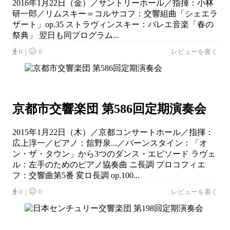
2016年1月22日（金）／サントリーホール／指揮：小林
研一郎／リムスキー＝コルサコフ：交響組曲「シェエラ
ザート」op.35 ストラヴィンスキー：バレエ音楽「春の
祭典」 翌日も同プログラム...
0｜
0
レビューを書く
京都市交響楽団 第586回定期演奏会
2015年1月22日（木）／京都コンサートホール／指揮：
広上淳一／ピアノ：舘野泉...／バーンスタイン：「オ
ン・ザ・タウン」から3つのダンス・エピソード ラヴェ
ル：左手のためのピアノ協奏曲 ニ長調 プロコフィエ
フ：交響曲第5番 変ロ長調 op.100...
0｜
0
レビューを書く