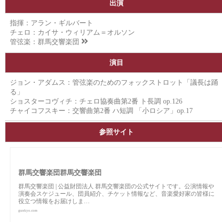
出演
指揮：アラン・ギルバート
チェロ：カイサ・ウィリアム＝オルソン
管弦楽：
群馬交響楽団
演目
ジョン・アダムス：管弦楽のためのフォックストロット「議長は踊
る」
ショスターコヴィチ：チェロ協奏曲第2番 ト長調 op.126
チャイコフスキー：交響曲第2番 ハ短調 「小ロシア」op.17
参照サイト
群馬交響楽団群馬交響楽団
群馬交響楽団 | 公益財団法人 群馬交響楽団の公式サイトです。公演情報や
演奏会スケジュール、団員紹介、チケット情報など、音楽愛好家の皆様に
役立つ情報をお届けしま…
gunkyo.com