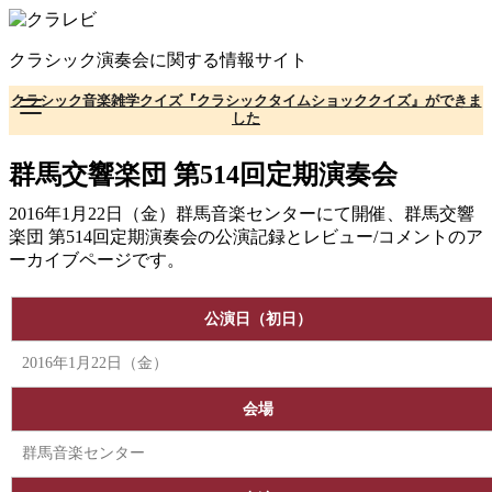
コ
ン
クラシック演奏会に関する情報サイト
テ
ン
クラシック音楽雑学クイズ『クラシックタイムショッククイズ』ができま
ツ
した
へ
移
群馬交響楽団 第514回定期演奏会
動
2016年1月22日（金）群馬音楽センターにて開催、群馬交響
楽団 第514回定期演奏会の公演記録とレビュー/コメントのア
ーカイブページです。
公演日（初日）
2016年1月22日（金）
会場
群馬音楽センター