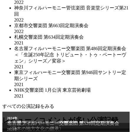
2022
神奈川フィルハーモニー管弦楽団 音楽堂シリーズ第21
回
2022
京都市交響楽団 第663回定期演奏会
2022
札幌交響楽団 第634回定期演奏会
2021
名古屋フィルハーモニー交響楽団 第486回定期演奏会
＜「生誕250年記念 トリビュート・トゥ・ベートーヴ
ェン」シリーズ／変容＞
2021
東京フィルハーモニー交響楽団 第946回サントリー定
期シリーズ
2021
NHK交響楽団 1⽉公演 東京芸術劇場
2021
すべての公演記録をみる
2011年
レビュー／コメントが多い公演記録
2024年
NHK交響楽団 第1706回定期公演Aプログラム
名古屋フィルハーモニー交響楽団 第520回定期演奏会
〈日本の地方文化の継承〉
2024年