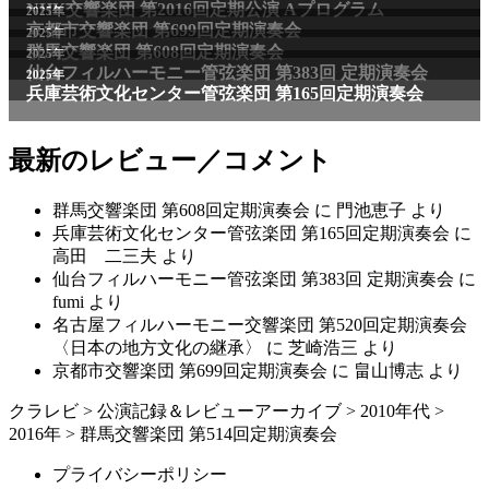
NHK交響楽団 第2016回定期公演 Aプログラム
2025年
京都市交響楽団 第699回定期演奏会
2025年
群馬交響楽団 第608回定期演奏会
2025年
仙台フィルハーモニー管弦楽団 第383回 定期演奏会
2025年
兵庫芸術文化センター管弦楽団 第165回定期演奏会
最新のレビュー／コメント
群馬交響楽団 第608回定期演奏会
に
門池恵子
より
兵庫芸術文化センター管弦楽団 第165回定期演奏会
に
高田 二三夫
より
仙台フィルハーモニー管弦楽団 第383回 定期演奏会
に
fumi
より
名古屋フィルハーモニー交響楽団 第520回定期演奏会
〈日本の地方文化の継承〉
に
芝崎浩三
より
京都市交響楽団 第699回定期演奏会
に
畠山博志
より
クラレビ
>
公演記録＆レビューアーカイブ
>
2010年代
>
2016年
>
群馬交響楽団 第514回定期演奏会
プライバシーポリシー