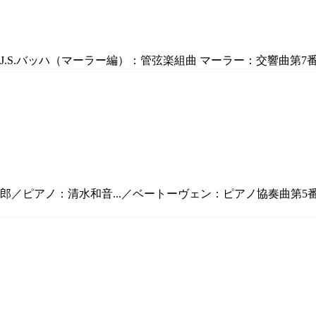
.S.バッハ（マーラー編）：管弦楽組曲 マーラー：交響曲第7番 
郎／ピアノ：清水和音...／ベートーヴェン：ピアノ協奏曲第5番 