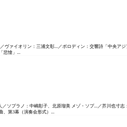
直人／ヴァイオリン：三浦文彰...／ボロディン：交響詩「中央ア
「悲愴」...
直人／ソプラノ：中嶋彰子、北原瑠美 メゾ・ソプ...／芥川也
曲、第3幕（演奏会形式）...