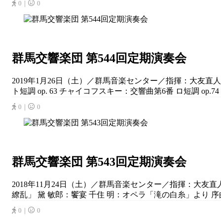
0｜
0
群馬交響楽団 第544回定期演奏会
2019年1月26日（土）／群馬音楽センター／指揮：大友
ト短調 op. 63 チャイコフスキー：交響曲第6番 ロ短調 op.74
0｜
0
群馬交響楽団 第543回定期演奏会
2018年11月24日（土）／群馬音楽センター／指揮：大友
繚乱」 黛 敏郎：饗宴 千住 明：オペラ「滝の白糸」より 序
0｜
0