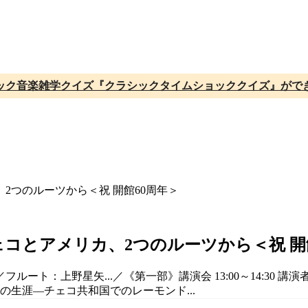
ック音楽雑学クイズ『クラシックタイムショッククイズ』がで
。
ェコとアメリカ、2つのルーツから＜祝 開
フルート：上野星矢...／《第一部》講演会 13:00～14:3
の生涯―チェコ共和国でのレーモンド...