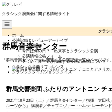
コ
ン
クラシック演奏会に関する情報サイト
テ
ン
ツ
へ
クラシ
ホーム
移
公演記録＆レビューアーカイブ
動
群馬音楽センター
全公演記録
今日は何の日？－出来事とクラシック公演－
公演情報投稿フォーム
「群馬音楽センター」に関連する公演記録一覧のページです
クラレビ運営者が掲載する公演の基準について
クラシック音楽リファレンス
クラシックタイムショッククイズ
群馬交響楽団 ふたりのアントニン チ
2021年10月23日（土）／群馬音楽センター／指揮：太田弦／
ルーツから」 講演者／チャプコヴァー・ヘレナ レーモンド