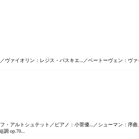
／ヴァイオリン：レジス・パスキエ...／ベートーヴェン：ヴァイオ
フ・アルトシュテット／ピアノ：小菅優...／シューマン：序曲、
p.70...