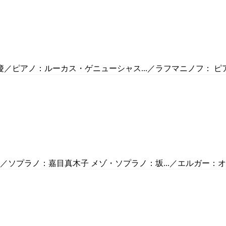
アノ：ルーカス・ゲニューシャス...／ラフマニノフ： ピアノ協奏曲第
ソプラノ：嘉目真木子 メゾ・ソプラノ：坂...／エルガー：オラトリ