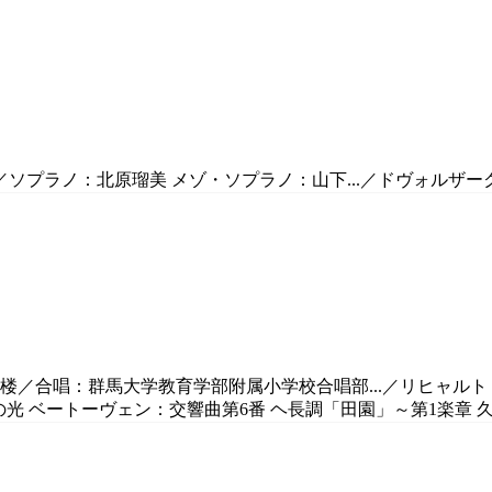
プラノ：北原瑠美 メゾ・ソプラノ：山下...／ドヴォルザーク：ス
慶太楼／合唱：群馬大学教育学部附属小学校合唱部...／リヒャ
月の光 ベートーヴェン：交響曲第6番 ヘ長調「田園」～第1楽章 久石