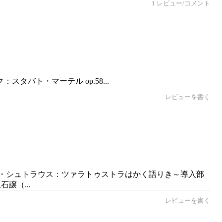
1 レビュー/コメント
タバト・マーテル op.58...
レビューを書く
ルト・シュトラウス：ツァラトゥストラはかく語りき～導入部
譲（...
レビューを書く