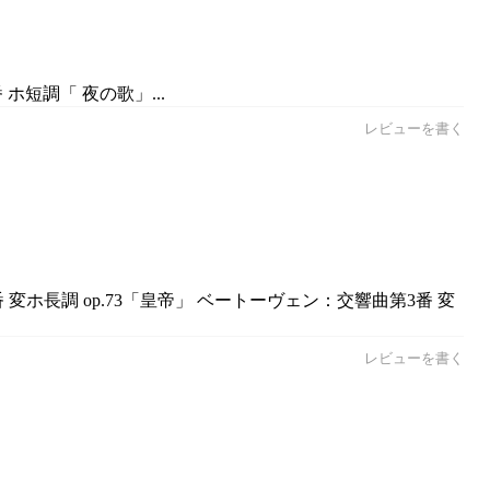
ホ短調「 夜の歌」...
レビューを書く
変ホ長調 op.73「皇帝」 ベートーヴェン：交響曲第3番 変
レビューを書く