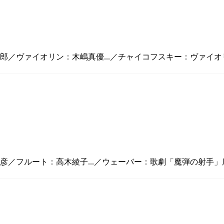
郎／ヴァイオリン：木嶋真優...／チャイコフスキー：ヴァイオリン
彦／フルート：高木綾子...／ウェーバー：歌劇「魔弾の射手」序曲