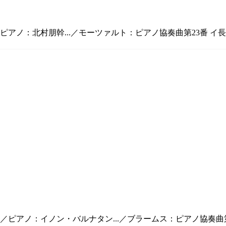
アノ：北村朋幹...／モーツァルト：ピアノ協奏曲第23番 イ長調 
／ピアノ：イノン・バルナタン...／ブラームス：ピアノ協奏曲第2