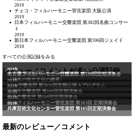
2019
チェコ・フィルハーモニー管弦楽団 大阪公演
2019
日本フィルハーモニー交響楽団 第382回名曲コンサー
ト
2019
新日本フィルハーモニー交響楽団 第596回ジェイド
2018
すべての公演記録をみる
2011年
レビュー／コメントが多い公演記録
2024年
NHK交響楽団 第1706回定期公演Aプログラム
名古屋フィルハーモニー交響楽団 第520回定期演奏会
〈日本の地方文化の継承〉
2024年
NHK交響楽団 第2016回定期公演 Aプログラム
2025年
京都市交響楽団 第699回定期演奏会
2025年
群馬交響楽団 第608回定期演奏会
2025年
仙台フィルハーモニー管弦楽団 第383回 定期演奏会
2025年
兵庫芸術文化センター管弦楽団 第165回定期演奏会
最新のレビュー／コメント