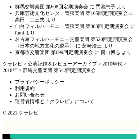
群馬交響楽団 第608回定期演奏会
に
門池恵子
より
兵庫芸術文化センター管弦楽団 第165回定期演奏会
に
高田 二三夫
より
仙台フィルハーモニー管弦楽団 第383回 定期演奏会
に
fumi
より
名古屋フィルハーモニー交響楽団 第520回定期演奏会
〈日本の地方文化の継承〉
に
芝崎浩三
より
京都市交響楽団 第699回定期演奏会
に
畠山博志
より
クラレビ
>
公演記録＆レビューアーカイブ
>
2010年代
>
2018年
>
群馬交響楽団 第542回定期演奏会
プライバシーポリシー
利用規約
お問い合わせ
運営者情報と「クラレビ」について
© 2021
クラレビ