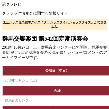
コ
ン
クラシック演奏会に関する情報サイト
テ
ン
クラシック音楽雑学クイズ『クラシックタイムショッククイズ』ができま
ツ
した
へ
移
群馬交響楽団 第542回定期演奏会
動
2018年10月27日（土）群馬音楽センターにて開催、群馬交響
楽団 第542回定期演奏会の公演記録とレビュー/コメントのア
ーカイブページです。
公演日（初日）
2018年10月27日（土）
会場
群馬音楽センター