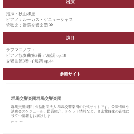
出演
指揮：秋山和慶
ピアノ：ルーカス・ゲニューシャス
管弦楽：
群馬交響楽団
演目
ラフマニノフ：
ピアノ協奏曲第2番 ハ短調 op.18
交響曲第3番 イ短調 op.44
参照サイト
群馬交響楽団群馬交響楽団
群馬交響楽団 | 公益財団法人 群馬交響楽団の公式サイトです。公演情報や
演奏会スケジュール、団員紹介、チケット情報など、音楽愛好家の皆様に
役立つ情報をお届けしま…
gunkyo.com