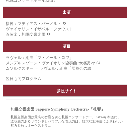
札幌コンサートホールKitara
出演
指揮：
マティアス・バーメルト
ヴァイオリン：イザベル・ファウスト
管弦楽：
札幌交響楽団
演目
ラヴェル：組曲「マ・メール・ロワ」
メンデルスゾーン：ヴァイオリン協奏曲 ホ短調 op.64
ムソルグスキー ＝ ラヴェル：組曲「展覧会の絵」
翌日も同プログラム
参照サイト
札幌交響楽団 Sapporo Symphony Orchestra-「札響」
札幌交響楽団は最高の音響を誇る札幌コンサートホールKitaraを本拠に、
透明感のあるサウンドとパワフルな表現力は、雄大な北海道にふさわしい
魅力を放つオーケストラ…