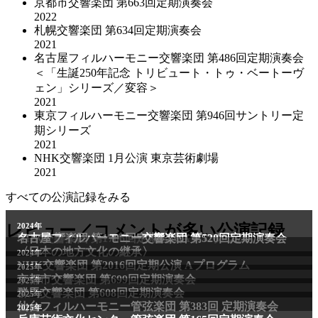
京都市交響楽団 第663回定期演奏会
2022
札幌交響楽団 第634回定期演奏会
2021
名古屋フィルハーモニー交響楽団 第486回定期演奏会
＜「生誕250年記念 トリビュート・トゥ・ベートーヴ
ェン」シリーズ／変容＞
2021
東京フィルハーモニー交響楽団 第946回サントリー定
期シリーズ
2021
NHK交響楽団 1⽉公演 東京芸術劇場
2021
すべての公演記録をみる
2011年
レビュー／コメントが多い公演記録
2024年
NHK交響楽団 第1706回定期公演Aプログラム
名古屋フィルハーモニー交響楽団 第520回定期演奏会
〈日本の地方文化の継承〉
2024年
NHK交響楽団 第2016回定期公演 Aプログラム
2025年
京都市交響楽団 第699回定期演奏会
2025年
群馬交響楽団 第608回定期演奏会
2025年
仙台フィルハーモニー管弦楽団 第383回 定期演奏会
2025年