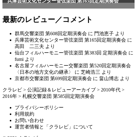
兵庫芸術文化センター管弦楽団 第165回定期演奏会
最新のレビュー／コメント
群馬交響楽団 第608回定期演奏会
に
門池恵子
より
兵庫芸術文化センター管弦楽団 第165回定期演奏会
に
高田 二三夫
より
仙台フィルハーモニー管弦楽団 第383回 定期演奏会
に
fumi
より
名古屋フィルハーモニー交響楽団 第520回定期演奏会
〈日本の地方文化の継承〉
に
芝崎浩三
より
京都市交響楽団 第699回定期演奏会
に
畠山博志
より
クラレビ
>
公演記録＆レビューアーカイブ
>
2010年代
>
2016年
>
札幌交響楽団 第585回定期演奏会
プライバシーポリシー
利用規約
お問い合わせ
運営者情報と「クラレビ」について