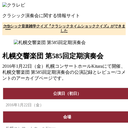
コ
ン
クラシック演奏会に関する情報サイト
テ
ン
クラシック音楽雑学クイズ『クラシックタイムショッククイズ』ができま
ツ
した
へ
移
動
札幌交響楽団 第585回定期演奏会
2016年1月22日（金）札幌コンサートホールKitaraにて開催、
札幌交響楽団 第585回定期演奏会の公演記録とレビュー/コメ
ントのアーカイブページです。
公演日（初日）
2016年1月22日（金）
会場