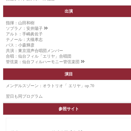
出演
指揮：山田和樹
ソプラノ：
安井陽子
アルト：手嶋眞佐子
テノール：大槻孝志
バス：小森輝彦
共演：東京混声合唱団メンバー
合唱：仙台フィル「エリヤ」合唱団
管弦楽：
仙台フィルハーモニー管弦楽団
演目
メンデルスゾーン：オラトリオ「 エリヤ」op.70
翌日も同プログラム
参照サイト