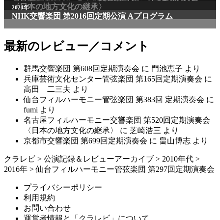
〈日本の地方文化の継承〉
2024年
NHK交響楽団 第2016回定期公演 Aプログラム
最新のレビュー／コメント
群馬交響楽団 第608回定期演奏会
に
門池恵子
より
兵庫芸術文化センター管弦楽団 第165回定期演奏会
に
高田 二三夫
より
仙台フィルハーモニー管弦楽団 第383回 定期演奏会
に
fumi
より
名古屋フィルハーモニー交響楽団 第520回定期演奏会
〈日本の地方文化の継承〉
に
芝崎浩三
より
京都市交響楽団 第699回定期演奏会
に
畠山博志
より
クラレビ
>
公演記録＆レビューアーカイブ
>
2010年代
>
2016年
>
仙台フィルハーモニー管弦楽団 第297回定期演奏会
プライバシーポリシー
利用規約
お問い合わせ
運営者情報と「クラレビ」について