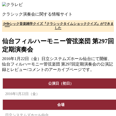
コ
ン
クラシック演奏会に関する情報サイト
テ
ン
クラシック音楽雑学クイズ『クラシックタイムショッククイズ』ができま
ツ
した
へ
移
仙台フィルハーモニー管弦楽団 第297回
動
定期演奏会
2016年1月22日（金）日立システムズホール仙台にて開催、
仙台フィルハーモニー管弦楽団 第297回定期演奏会の公演記
録とレビュー/コメントのアーカイブページです。
公演日（初日）
2016年1月22日（金）
会場
日立システムズホール仙台