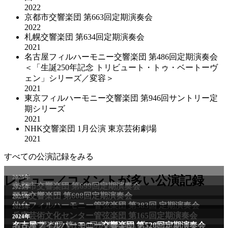
2022
京都市交響楽団 第663回定期演奏会
2022
札幌交響楽団 第634回定期演奏会
2021
名古屋フィルハーモニー交響楽団 第486回定期演奏会
＜「生誕250年記念 トリビュート・トゥ・ベートーヴ
ェン」シリーズ／変容＞
2021
東京フィルハーモニー交響楽団 第946回サントリー定
期シリーズ
2021
NHK交響楽団 1⽉公演 東京芸術劇場
2021
すべての公演記録をみる
2025年
レビュー／コメントが多い公演記録
京都市交響楽団 第699回定期演奏会
2025年
群馬交響楽団 第608回定期演奏会
2025年
仙台フィルハーモニー管弦楽団 第383回 定期演奏会
2025年
兵庫芸術文化センター管弦楽団 第165回定期演奏会
2011年
2024年
NHK交響楽団 第1706回定期公演Aプログラム
名古屋フィルハーモニー交響楽団 第520回定期演奏会