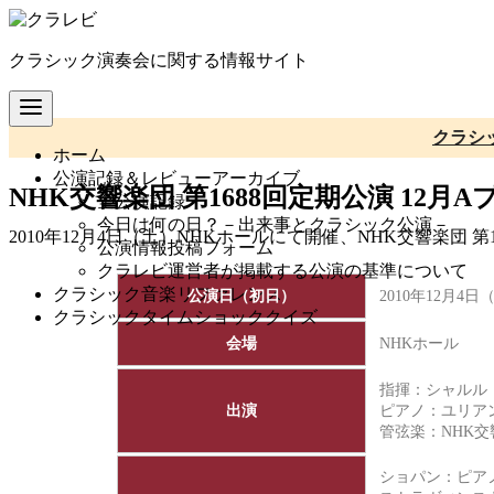
コ
ン
クラシック演奏会に関する情報サイト
テ
ン
ツ
へ
クラシ
ホーム
移
公演記録＆レビューアーカイブ
動
NHK交響楽団 第1688回定期公演 12月
全公演記録
今日は何の日？－出来事とクラシック公演－
2010年12月4日（土）NHKホールにて開催、NHK交響楽団
公演情報投稿フォーム
クラレビ運営者が掲載する公演の基準について
クラシック音楽リファレンス
公演日（初日）
2010年12月4日
クラシックタイムショッククイズ
会場
NHKホール
指揮：シャルル
出演
ピアノ：
ユリア
管弦楽：
NHK
ショパン：ピアノ