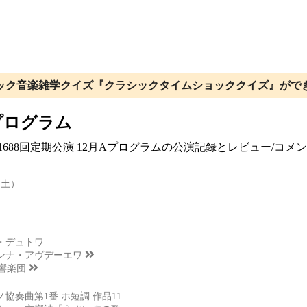
ック音楽雑学クイズ『クラシックタイムショッククイズ』がで
Aプログラム
 第1688回定期公演 12月Aプログラムの公演記録とレビュー/コ
（土）
・デュトワ
ンナ・アヴデーエワ
交響楽団
協奏曲第1番 ホ短調 作品11