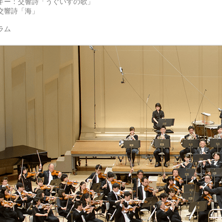
キー：交響詩「うぐいすの歌」
交響詩「海」
グラム
NHK交響楽団/NHK Symphony Orchestra, Tokyo
NHK交響楽団（N響）公式サイト。コンサートのスケジ
www.nhkso.or.jp