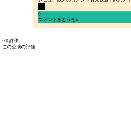
0
コメントをどうぞ
x
0
0
評価
この公演の評価