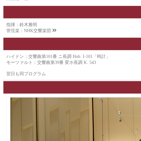
指揮：鈴木雅明
管弦楽：
NHK交響楽団
ハイドン：交響曲第101番 ニ長調 Hob. I-101「時計」
モーツァルト：交響曲第39番 変ホ長調 K. 543
翌日も同プログラム