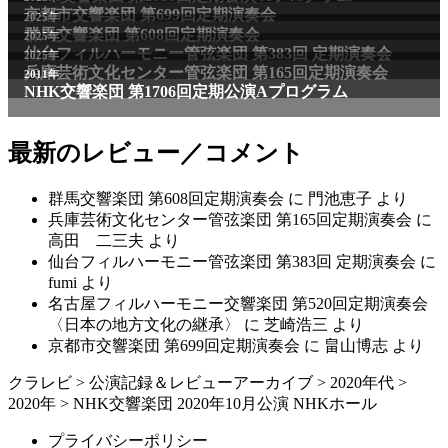
京都市交響楽団 第699回定期演奏会
2025年
群馬交響楽団 第608回定期演奏会
2025年
仙台フィルハーモニー管弦楽団 第383回 定期演奏会
2025年
兵庫芸術文化センター管弦楽団 第165回定期演奏会
2011年
NHK交響楽団 第1706回定期公演Aプログラム
最新のレビュー／コメント
群馬交響楽団 第608回定期演奏会
に
門池恵子
より
兵庫芸術文化センター管弦楽団 第165回定期演奏会
に
高田 二三夫
より
仙台フィルハーモニー管弦楽団 第383回 定期演奏会
に
fumi
より
名古屋フィルハーモニー交響楽団 第520回定期演奏会
〈日本の地方文化の継承〉
に
芝崎浩三
より
京都市交響楽団 第699回定期演奏会
に
畠山博志
より
クラレビ
>
公演記録＆レビューアーカイブ
>
2020年代
>
2020年
>
NHK交響楽団 2020年10⽉公演 NHKホール
プライバシーポリシー