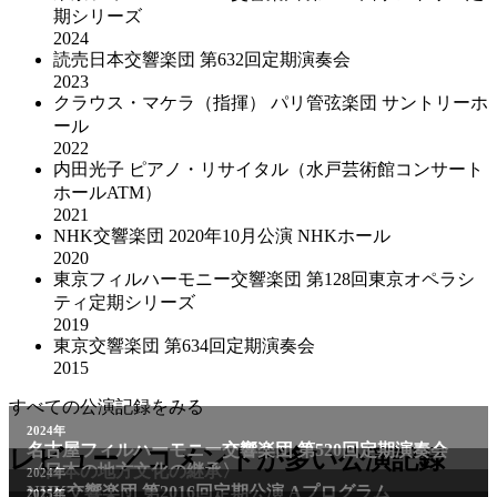
期シリーズ
2024
読売日本交響楽団 第632回定期演奏会
2023
クラウス・マケラ（指揮） パリ管弦楽団 サントリーホ
ール
2022
内田光子 ピアノ・リサイタル（水戸芸術館コンサート
ホールATM）
2021
NHK交響楽団 2020年10⽉公演 NHKホール
2020
東京フィルハーモニー交響楽団 第128回東京オペラシ
ティ定期シリーズ
2019
東京交響楽団 第634回定期演奏会
2015
すべての公演記録をみる
2024年
名古屋フィルハーモニー交響楽団 第520回定期演奏会
レビュー／コメントが多い公演記録
〈日本の地方文化の継承〉
2024年
NHK交響楽団 第2016回定期公演 Aプログラム
2025年