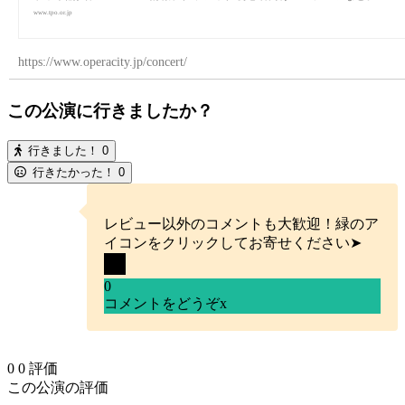
www.tpo.or.jp
https://www.operacity.jp/concert/
この公演に行きましたか？
行きました！
0
行きたかった！
0
レビュー以外のコメントも大歓迎！緑のア
イコンをクリックしてお寄せください➤
0
コメントをどうぞ
x
0
0
評価
この公演の評価