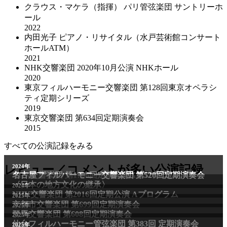
クラウス・マケラ（指揮） パリ管弦楽団 サントリーホ
ール
2022
内田光子 ピアノ・リサイタル（水戸芸術館コンサート
ホールATM）
2021
NHK交響楽団 2020年10⽉公演 NHKホール
2020
東京フィルハーモニー交響楽団 第128回東京オペラシ
ティ定期シリーズ
2019
東京交響楽団 第634回定期演奏会
2015
すべての公演記録をみる
2011年
レビュー／コメントが多い公演記録
2024年
NHK交響楽団 第1706回定期公演Aプログラム
名古屋フィルハーモニー交響楽団 第520回定期演奏会
〈日本の地方文化の継承〉
2024年
NHK交響楽団 第2016回定期公演 Aプログラム
2025年
京都市交響楽団 第699回定期演奏会
2025年
群馬交響楽団 第608回定期演奏会
2025年
仙台フィルハーモニー管弦楽団 第383回 定期演奏会
2025年