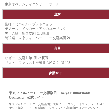
東京オペラシティコンサートホール
出演
指揮：ミハイル・プレトニョフ
テノール：イルカー・アルカユーリック
男声合唱：新国立劇場合唱団
管弦楽：
東京フィルハーモニー交響楽団
演目
ビゼー：交響曲第1番 ハ長調
リスト：ファウスト交響曲 LW-G12（S.108）
参照サイト
東京フィルハーモニー交響楽団 Tokyo Philharmonic
Orchestra 公式サイト
東京フィルハーモニー交響楽団公式サイト。コンサートスケジュールやチ
ケット購入、CD・DVD情報、クラシック初心者向けコンテンツなど。