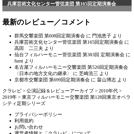
兵庫芸術文化センター管弦楽団 第165回定期演奏会
最新のレビュー／コメント
群馬交響楽団 第608回定期演奏会
に
門池恵子
より
兵庫芸術文化センター管弦楽団 第165回定期演奏会
に
高田 二三夫
より
仙台フィルハーモニー管弦楽団 第383回 定期演奏会
に
fumi
より
名古屋フィルハーモニー交響楽団 第520回定期演奏会
〈日本の地方文化の継承〉
に
芝崎浩三
より
京都市交響楽団 第699回定期演奏会
に
畠山博志
より
クラレビ
>
公演記録＆レビューアーカイブ
>
2010年代
>
2019年
>
東京フィルハーモニー交響楽団 第128回東京オペラ
シティ定期シリーズ
プライバシーポリシー
利用規約
お問い合わせ
運営者情報と「クラレビ」について