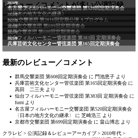
2011年
レビュー／コメントが多い公演記録
2024年
NHK交響楽団 第1706回定期公演Aプログラム
名古屋フィルハーモニー交響楽団 第520回定期演奏会
〈日本の地方文化の継承〉
2024年
NHK交響楽団 第2016回定期公演 Aプログラム
2025年
京都市交響楽団 第699回定期演奏会
2025年
群馬交響楽団 第608回定期演奏会
2025年
仙台フィルハーモニー管弦楽団 第383回 定期演奏会
2025年
兵庫芸術文化センター管弦楽団 第165回定期演奏会
最新のレビュー／コメント
群馬交響楽団 第608回定期演奏会
に
門池恵子
より
兵庫芸術文化センター管弦楽団 第165回定期演奏会
に
高田 二三夫
より
仙台フィルハーモニー管弦楽団 第383回 定期演奏会
に
fumi
より
名古屋フィルハーモニー交響楽団 第520回定期演奏会
〈日本の地方文化の継承〉
に
芝崎浩三
より
京都市交響楽団 第699回定期演奏会
に
畠山博志
より
クラレビ
>
公演記録＆レビューアーカイブ
>
2010年代
>