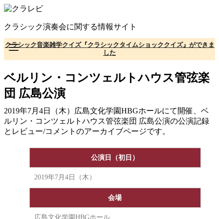
コ
ン
クラシック演奏会に関する情報サイト
テ
ン
クラシック音楽雑学クイズ『クラシックタイムショッククイズ』ができま
ツ
した
へ
移
ベルリン・コンツェルトハウス管弦楽
動
団 広島公演
2019年7月4日（木）広島文化学園HBGホールにて開催、ベ
ルリン・コンツェルトハウス管弦楽団 広島公演の公演記録
とレビュー/コメントのアーカイブページです。
公演日（初日）
2019年7月4日（木）
会場
広島文化学園HBGホール