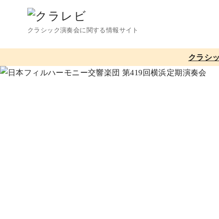
コ
ン
クラシック演奏会に関する情報サイト
テ
ン
クラシ
ツ
へ
移
動