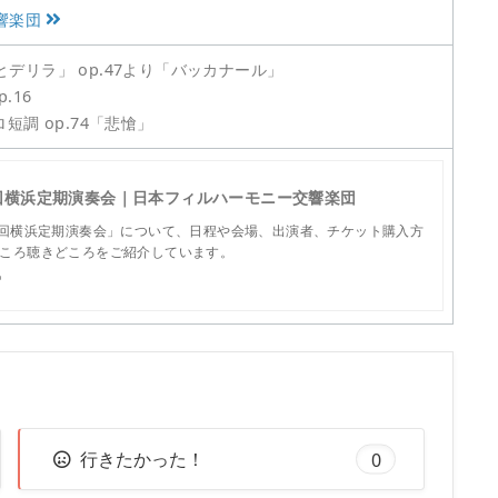
響楽団
デリラ」 op.47より「バッカナール」
.16
短調 op.74「悲愴」
9回横浜定期演奏会｜日本フィルハーモニー交響楽団
9回横浜定期演奏会」について、日程や会場、出演者、チケット購入方
ころ聴きどころをご紹介しています。
p
行きたかった！
0