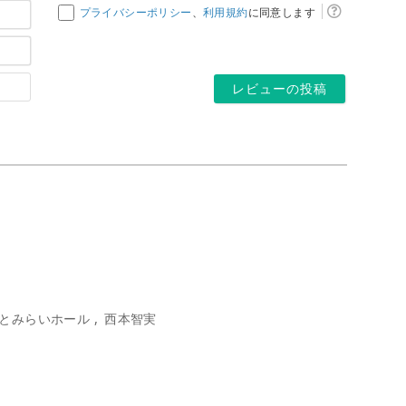
お
プライバシーポリシー
、
利用規約
に同意します
名
メ
前
ー
*
ホ
ル
ー
ア
ム
ド
ペ
レ
ー
ス
ジ
*
とみらいホール
西本智実