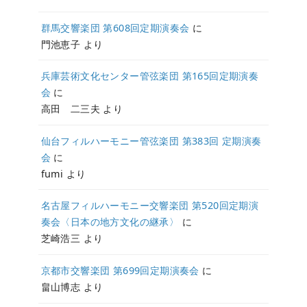
群馬交響楽団 第608回定期演奏会
に
門池恵子
より
兵庫芸術文化センター管弦楽団 第165回定期演奏
会
に
高田 二三夫
より
仙台フィルハーモニー管弦楽団 第383回 定期演奏
会
に
fumi
より
名古屋フィルハーモニー交響楽団 第520回定期演
奏会〈日本の地方文化の継承〉
に
芝崎浩三
より
京都市交響楽団 第699回定期演奏会
に
畠山博志
より