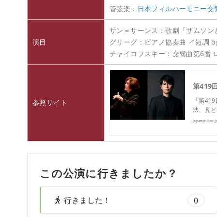
管弦楽：
日本フィルハーモニー交
サン＝サーンス：歌劇「サムソンと
演目
グリーグ：ピアノ協奏曲 イ短調 op
チャイコフスキー：交響曲第6番 ロ
第41
「第41
参照サイト
法、見ど
japanphil.or.j
この公演に行きましたか？
行きました！
0