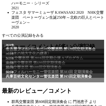
ハーモニー・シリーズ
2021
フェスタ サマーミューザ KAWASAKI 2020 NHK交響
楽団 ベートーヴェン生誕250年～北欧の巨人とベート
ーヴェン～
2020
すべての公演記録をみる
2011年
レビュー／コメントが多い公演記録
2024年
NHK交響楽団 第1706回定期公演Aプログラム
名古屋フィルハーモニー交響楽団 第520回定期演奏会
〈日本の地方文化の継承〉
2024年
NHK交響楽団 第2016回定期公演 Aプログラム
2025年
京都市交響楽団 第699回定期演奏会
2025年
群馬交響楽団 第608回定期演奏会
2025年
仙台フィルハーモニー管弦楽団 第383回 定期演奏会
2025年
兵庫芸術文化センター管弦楽団 第165回定期演奏会
最新のレビュー／コメント
群馬交響楽団 第608回定期演奏会
に
門池恵子
より