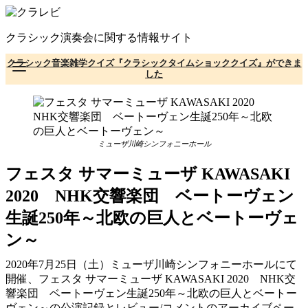
コ
ン
クラシック演奏会に関する情報サイト
テ
ン
クラシック音楽雑学クイズ『クラシックタイムショッククイズ』ができま
ツ
した
へ
移
動
ミューザ川崎シンフォニーホール
フェスタ サマーミューザ KAWASAKI
2020 NHK交響楽団 ベートーヴェン
生誕250年～北欧の巨人とベートーヴェ
ン～
2020年7月25日（土）ミューザ川崎シンフォニーホールにて
開催、フェスタ サマーミューザ KAWASAKI 2020 NHK交
響楽団 ベートーヴェン生誕250年～北欧の巨人とベートー
ヴェン～の公演記録とレビュー/コメントのアーカイブペー