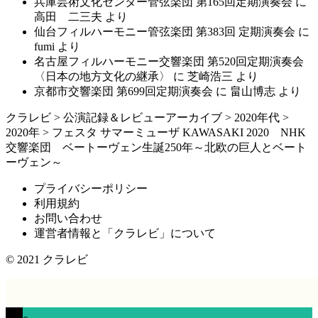
兵庫芸術文化センター管弦楽団 第165回定期演奏会
に
高田 二三夫
より
仙台フィルハーモニー管弦楽団 第383回 定期演奏会
に
fumi
より
名古屋フィルハーモニー交響楽団 第520回定期演奏会
〈日本の地方文化の継承〉
に
芝崎浩三
より
京都市交響楽団 第699回定期演奏会
に
畠山博志
より
クラレビ
>
公演記録＆レビューアーカイブ
>
2020年代
>
2020年
>
フェスタ サマーミューザ KAWASAKI 2020 NHK
交響楽団 ベートーヴェン生誕250年～北欧の巨人とベート
ーヴェン～
プライバシーポリシー
利用規約
お問い合わせ
運営者情報と「クラレビ」について
© 2021
クラレビ