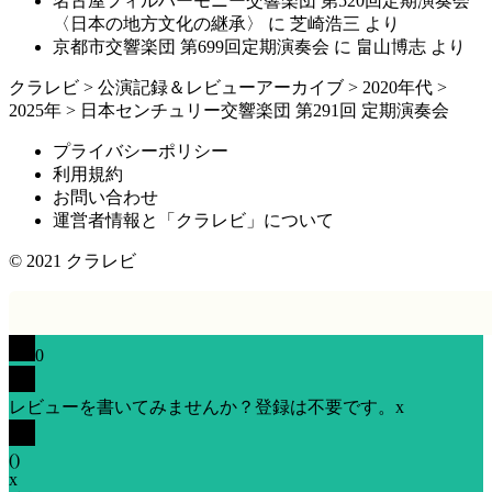
名古屋フィルハーモニー交響楽団 第520回定期演奏会
〈日本の地方文化の継承〉
に
芝崎浩三
より
京都市交響楽団 第699回定期演奏会
に
畠山博志
より
クラレビ
>
公演記録＆レビューアーカイブ
>
2020年代
>
2025年
>
日本センチュリー交響楽団 第291回 定期演奏会
プライバシーポリシー
利用規約
お問い合わせ
運営者情報と「クラレビ」について
© 2021
クラレビ
0
レビューを書いてみませんか？登録は不要です。
x
(
)
x