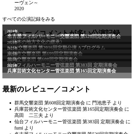
ーヴェン～
2020
すべての公演記録をみる
2011年
レビュー／コメントが多い公演記録
2024年
NHK交響楽団 第1706回定期公演Aプログラム
名古屋フィルハーモニー交響楽団 第520回定期演奏会
〈日本の地方文化の継承〉
2024年
NHK交響楽団 第2016回定期公演 Aプログラム
2025年
京都市交響楽団 第699回定期演奏会
2025年
群馬交響楽団 第608回定期演奏会
2025年
仙台フィルハーモニー管弦楽団 第383回 定期演奏会
2025年
兵庫芸術文化センター管弦楽団 第165回定期演奏会
最新のレビュー／コメント
群馬交響楽団 第608回定期演奏会
に
門池恵子
より
兵庫芸術文化センター管弦楽団 第165回定期演奏会
に
高田 二三夫
より
仙台フィルハーモニー管弦楽団 第383回 定期演奏会
に
fumi
より