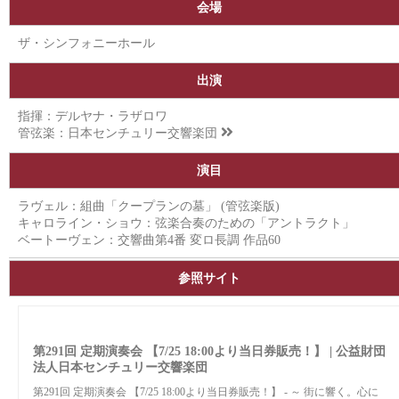
会場
ザ・シンフォニーホール
出演
指揮：デルヤナ・ラザロワ
管弦楽：
日本センチュリー交響楽団
演目
ラヴェル：組曲「クープランの墓」 (管弦楽版)
キャロライン・ショウ：弦楽合奏のための「アントラクト」
ベートーヴェン：交響曲第4番 変ロ長調 作品60
参照サイト
第291回 定期演奏会 【7/25 18:00より当日券販売！】 | 公益財団
法人日本センチュリー交響楽団
第291回 定期演奏会 【7/25 18:00より当日券販売！】 - ～ 街に響く。心に