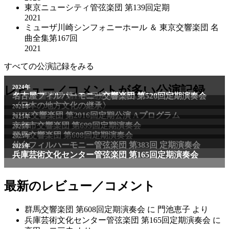
東京ニューシティ管弦楽団 第139回定期
2021
ミューザ川崎シンフォニーホール ＆ 東京交響楽団 名
曲全集第167回
2021
すべての公演記録をみる
2011年
レビュー／コメントが多い公演記録
2024年
NHK交響楽団 第1706回定期公演Aプログラム
名古屋フィルハーモニー交響楽団 第520回定期演奏会
〈日本の地方文化の継承〉
2024年
NHK交響楽団 第2016回定期公演 Aプログラム
2025年
京都市交響楽団 第699回定期演奏会
2025年
群馬交響楽団 第608回定期演奏会
2025年
仙台フィルハーモニー管弦楽団 第383回 定期演奏会
2025年
兵庫芸術文化センター管弦楽団 第165回定期演奏会
最新のレビュー／コメント
群馬交響楽団 第608回定期演奏会
に
門池恵子
より
兵庫芸術文化センター管弦楽団 第165回定期演奏会
に