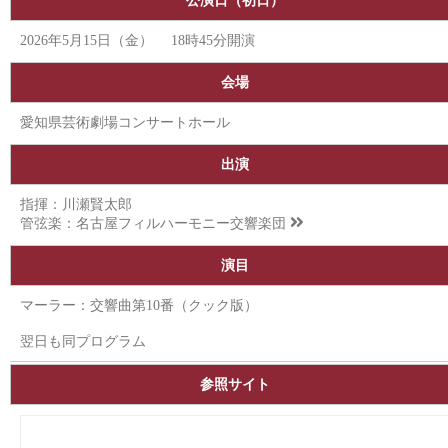
公演日（初日）
2026年5月15日（金） 18時45分開演
会場
愛知県芸術劇場コンサートホール
出演
指揮：川瀬賢太郎
管弦楽：
名古屋フィルハーモニー交響楽団
演目
マーラー：交響曲第10番（クック版）
翌日も同プログラム
参照サイト