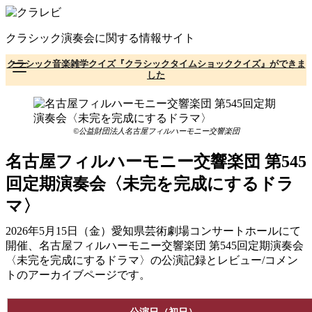
コ
ン
クラシック演奏会に関する情報サイト
テ
ン
クラシック音楽雑学クイズ『クラシックタイムショッククイズ』ができま
ツ
した
へ
移
動
©公益財団法人名古屋フィルハーモニー交響楽団
名古屋フィルハーモニー交響楽団 第545
回定期演奏会〈未完を完成にするドラ
マ〉
2026年5月15日（金）愛知県芸術劇場コンサートホールにて
開催、名古屋フィルハーモニー交響楽団 第545回定期演奏会
〈未完を完成にするドラマ〉の公演記録とレビュー/コメン
トのアーカイブページです。