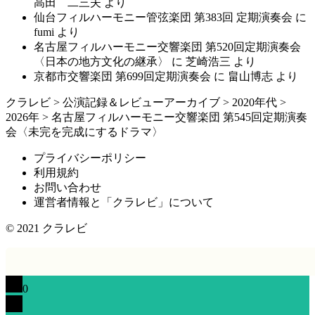
高田 二三夫
より
仙台フィルハーモニー管弦楽団 第383回 定期演奏会
に
fumi
より
名古屋フィルハーモニー交響楽団 第520回定期演奏会
〈日本の地方文化の継承〉
に
芝崎浩三
より
京都市交響楽団 第699回定期演奏会
に
畠山博志
より
クラレビ
>
公演記録＆レビューアーカイブ
>
2020年代
>
2026年
>
名古屋フィルハーモニー交響楽団 第545回定期演奏
会〈未完を完成にするドラマ〉
プライバシーポリシー
利用規約
お問い合わせ
運営者情報と「クラレビ」について
© 2021
クラレビ
0