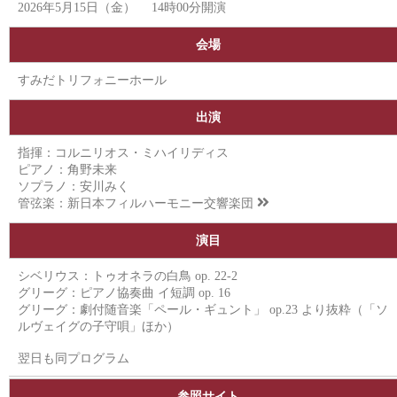
2026年5月15日（金） 14時00分開演
会場
すみだトリフォニーホール
出演
指揮：コルニリオス・ミハイリディス
ピアノ：角野未来
ソプラノ：安川みく
管弦楽：
新日本フィルハーモニー交響楽団
演目
シベリウス：トゥオネラの白鳥 op. 22-2
グリーグ：ピアノ協奏曲 イ短調 op. 16
グリーグ：劇付随音楽「ペール・ギュント」 op.23 より抜粋（「ソ
ルヴェイグの子守唄」ほか）
翌日も同プログラム
参照サイト