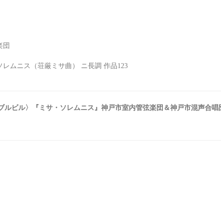
楽団
レムニス（荘厳ミサ曲） ニ長調 作品123
ブルビル〉『ミサ・ソレムニス』神戸市室内管弦楽団＆神戸市混声合唱団 