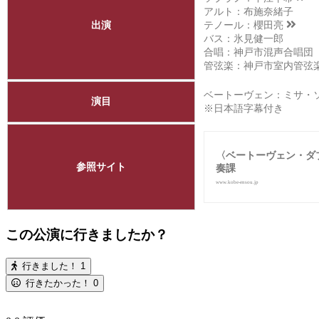
アルト：布施奈緒子
出演
テノール：
櫻田亮
バス：氷見健一郎
合唱：神戸市混声合唱団
管弦楽：神戸市室内管弦
ベートーヴェン：ミサ・ソ
演目
※日本語字幕付き
〈ベートーヴェン・ダ
参照サイト
奏課
www.kobe-ensou.jp
この公演に行きましたか？
行きました！
1
行きたかった！
0