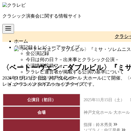
コ
ン
クラシック演奏会に関する情報サイト
テ
ン
ツ
へ
クラシ
ホーム
移
公演記録＆レビューアーカイブ
動
全公演記録
今日は何の日？－出来事とクラシック公演－
公演情報投稿フォーム
〈ベートーヴェン・ダブルビル〉『ミサ
クラレビ運営者が掲載する公演の基準について
クラシック音楽リファレンス
2025年11月15日（土）神戸文化ホール 大ホールにて開
クラシックタイムショッククイズ
レビュー/コメントのアーカイブページです。
公演日（初日）
2025年11月15日（土） 
会場
神戸文化ホール 大ホール
指揮：
鈴木秀美
ソプラノ：
中江早希