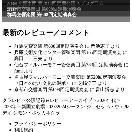
NHK交響楽団 第2016回定期公演 Aプログラム
2025年
京都市交響楽団 第699回定期演奏会
2025年
群馬交響楽団 第608回定期演奏会
最新のレビュー／コメント
群馬交響楽団 第608回定期演奏会
に
門池恵子
より
兵庫芸術文化センター管弦楽団 第165回定期演奏会
に
高田 二三夫
より
仙台フィルハーモニー管弦楽団 第383回 定期演奏会
に
fumi
より
名古屋フィルハーモニー交響楽団 第520回定期演奏会
〈日本の地方文化の継承〉
に
芝崎浩三
より
京都市交響楽団 第699回定期演奏会
に
畠山博志
より
クラレビ
>
公演記録＆レビューアーカイブ
>
2020年代
>
2023年
>
新国立劇場 2023/2024シーズン ジュゼッペ・ヴェル
ディ シモン・ボッカネグラ
プライバシーポリシー
利用規約