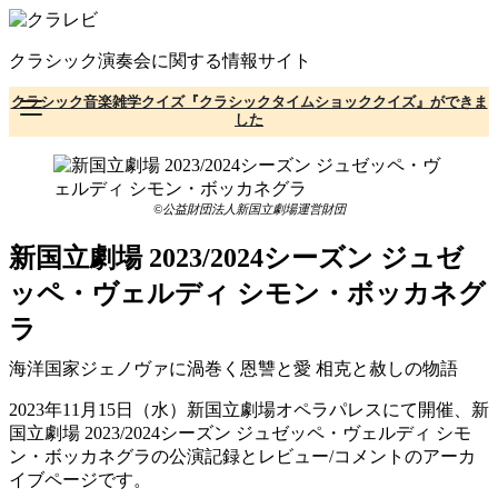
コ
ン
クラシック演奏会に関する情報サイト
テ
ン
クラシック音楽雑学クイズ『クラシックタイムショッククイズ』ができま
ツ
した
へ
移
動
©公益財団法人新国立劇場運営財団
新国立劇場 2023/2024シーズン ジュゼ
ッペ・ヴェルディ シモン・ボッカネグ
ラ
海洋国家ジェノヴァに渦巻く恩讐と愛 相克と赦しの物語
2023年11月15日（水）新国立劇場オペラパレスにて開催、新
国立劇場 2023/2024シーズン ジュゼッペ・ヴェルディ シモ
ン・ボッカネグラの公演記録とレビュー/コメントのアーカ
イブページです。