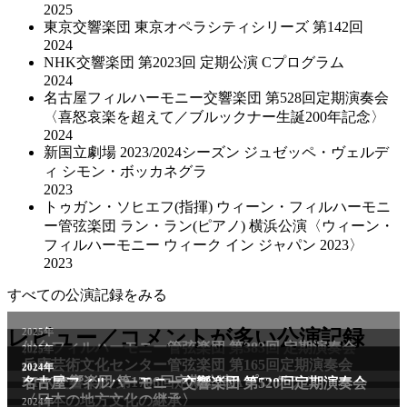
2025
東京交響楽団 東京オペラシティシリーズ 第142回
2024
NHK交響楽団 第2023回 定期公演 Cプログラム
2024
名古屋フィルハーモニー交響楽団 第528回定期演奏会
〈喜怒哀楽を超えて／ブルックナー生誕200年記念〉
2024
新国立劇場 2023/2024シーズン ジュゼッペ・ヴェルデ
ィ シモン・ボッカネグラ
2023
トゥガン・ソヒエフ(指揮) ウィーン・フィルハーモニ
ー管弦楽団 ラン・ラン(ピアノ) 横浜公演〈ウィーン・
フィルハーモニー ウィーク イン ジャパン 2023〉
2023
すべての公演記録をみる
2025年
レビュー／コメントが多い公演記録
仙台フィルハーモニー管弦楽団 第383回 定期演奏会
2025年
兵庫芸術文化センター管弦楽団 第165回定期演奏会
2011年
2024年
NHK交響楽団 第1706回定期公演Aプログラム
名古屋フィルハーモニー交響楽団 第520回定期演奏会
〈日本の地方文化の継承〉
2024年