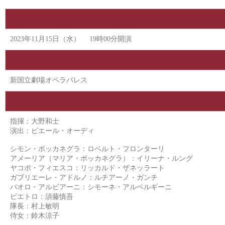
2023年11月15日（水） 19時00分開演
新国立劇場オペラパレス
指揮：大野和士
演出：ピエール・オーディ
シモン・ボッカネグラ：ロベルト・フロンターリ
アメーリア（マリア・ボッカネグラ）：イリーナ・ルング
ヤコポ・フィエスコ：リッカルド・ザネッラート
ガブリエーレ・アドルノ：ルチアーノ・ガンチ
パオロ・アルビアーニ：シモーネ・アルベルギーニ
ピエトロ：須藤慎吾
隊長：村上敏明
侍女：鈴木涼子