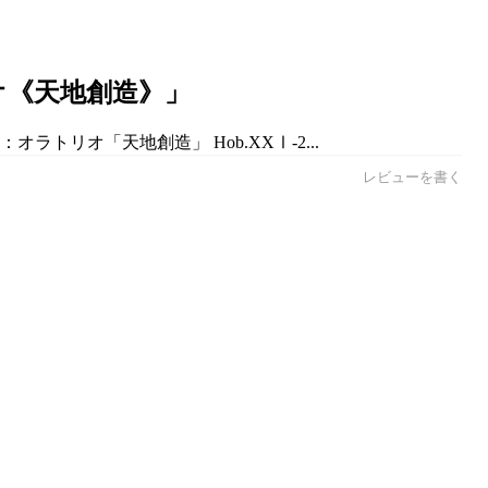
オ《天地創造》」
ラトリオ「天地創造」 Hob.XXⅠ-2...
レビューを書く