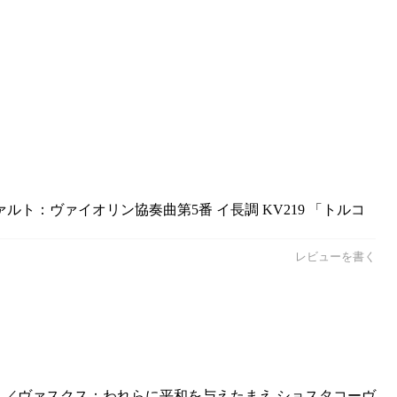
ルト：ヴァイオリン協奏曲第5番 イ長調 KV219 「トルコ
レビューを書く
...／ヴァスクス：われらに平和を与えたまえ ショスタコーヴ