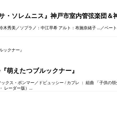
サ・ソレムニス』神戸市室内管弦楽団＆神
揮：鈴木秀美／ソプラノ：中江早希 アルト：布施奈緒子 ...／ベ
奏会『萌えたつブルックナー』
ックス・ポンマー／ドビュッシー / カプレ ： 組曲 「子供の領
・ レーダー版）...