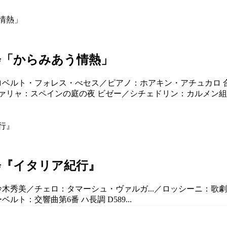
会「からみあう情熱」
：ロベルト・フォレス・べセス／ピアノ：ホアキン・アチュカロ 合
リャ：スペインの庭の夜 ビゼー／シチェドリン：カルメン組曲.
会『イタリア紀行』
：鈴木秀美／チェロ：タマーシュ・ヴァルガ...／ロッシーニ：
ルト：交響曲第6番 ハ長調 D589...