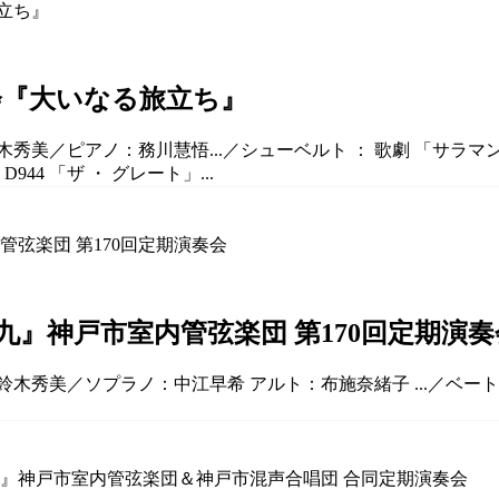
会『大いなる旅立ち』
秀美／ピアノ：務川慧悟...／シューベルト ： 歌劇 「サラマンカ
944 「ザ ・ グレート」...
』神戸市室内管弦楽団 第170回定期演奏
：鈴木秀美／ソプラノ：中江早希 アルト：布施奈緒子 ...／ベート