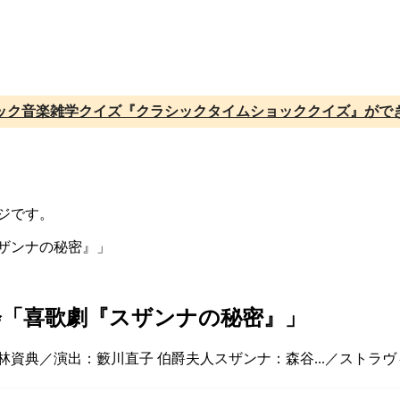
ック音楽雑学クイズ『クラシックタイムショッククイズ』がで
ジです。
奏会「喜歌劇『スザンナの秘密』」
小林資典／演出：籔川直子 伯爵夫人スザンナ：森谷...／スト