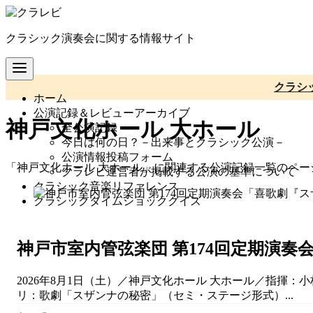
コ
ン
クラシック演奏会に関する情報サイト
テ
ン
ツ
へ
クラシ
ホーム
移
公演記録＆レビューアーカイブ
動
神戸文化ホール 大ホール
全公演記録
今日は何の日？－出来事とクラシック公演－
公演情報投稿フォーム
「神戸文化ホール 大ホール」に関連する公演記録一覧のペー
クラレビ運営者が掲載する公演の基準について
クラシック音楽リファレンス
クラシックタイムショッククイズ
神戸市室内管弦楽団 第174回定期演
2026年8月1日（土）／神戸文化ホール 大ホール／指揮：
リ：歌劇「スザンナの秘密」（セミ・ステージ形式）...