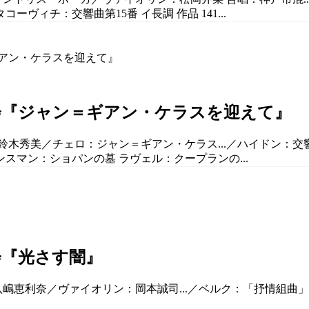
ーヴィチ：交響曲第15番 イ長調 作品 141...
奏会『ジャン＝ギアン・ケラスを迎えて』
鈴木秀美／チェロ：ジャン＝ギアン・ケラス...／ハイドン：交響曲
 タンスマン：ショパンの墓 ラヴェル：クープランの...
会『光さす闇』
：八嶋恵利奈／ヴァイオリン：岡本誠司...／ベルク：「抒情組曲