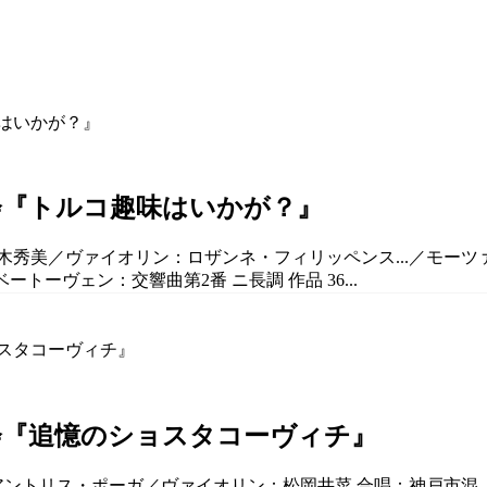
奏会『トルコ趣味はいかが？』
木秀美／ヴァイオリン：ロザンネ・フィリッペンス...／モーツァ
 ベートーヴェン：交響曲第2番 ニ長調 作品 36...
奏会『追憶のショスタコーヴィチ』
：アントリス・ポーガ／ヴァイオリン：松岡井菜 合唱：神戸市混