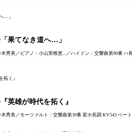
会「果てなき道へ…」
木秀美／ピアノ：小山実稚恵...／ハイドン：交響曲第90番 ハ長調 
会『英雄が時代を拓く』
木秀美／モーツァルト：交響曲第39番 変ホ長調 KV543 ベートー