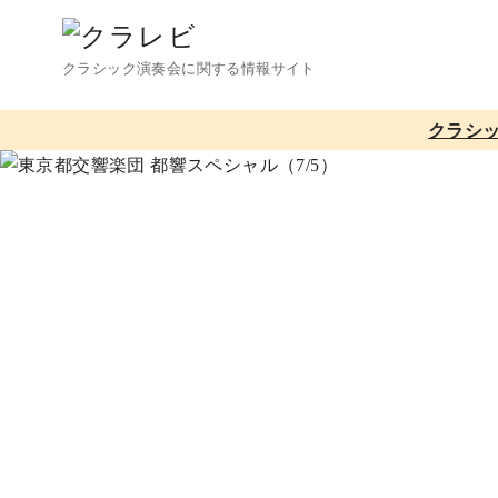
コ
ン
クラシック演奏会に関する情報サイト
テ
ン
クラシ
ツ
へ
移
動