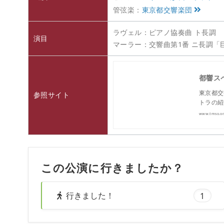
管弦楽：
東京都交響楽団
ラヴェル：ピアノ協奏曲 ト長調
演目
マーラー：交響曲第1番 ニ長調
都響スペ
東京都交
参照サイト
トラの紹
www.tmso.or.
この公演に行きましたか？
行きました！
1