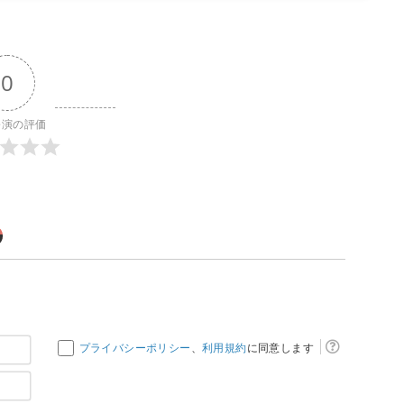
0
公演の評価
お
プライバシーポリシー
、
利用規約
に同意します
名
メ
前
ー