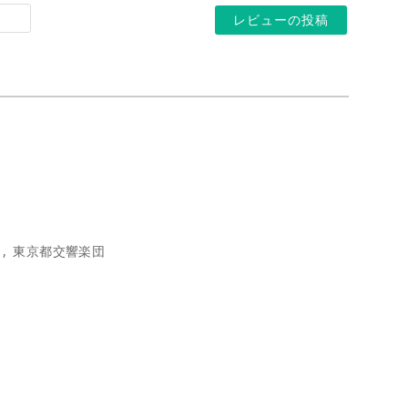
*
ホ
ル
ー
ア
ム
ド
ペ
レ
ー
ス
ジ
*
東京都交響楽団