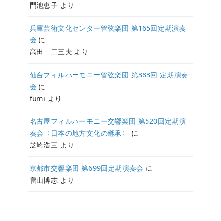
門池恵子
より
兵庫芸術文化センター管弦楽団 第165回定期演奏
会
に
高田 二三夫
より
仙台フィルハーモニー管弦楽団 第383回 定期演奏
会
に
fumi
より
名古屋フィルハーモニー交響楽団 第520回定期演
奏会〈日本の地方文化の継承〉
に
芝崎浩三
より
京都市交響楽団 第699回定期演奏会
に
畠山博志
より