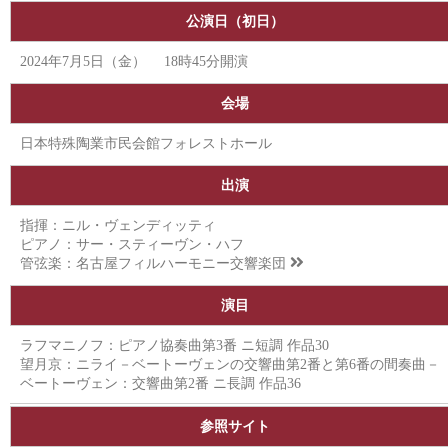
公演日（初日）
2024年7月5日（金） 18時45分開演
会場
日本特殊陶業市民会館フォレストホール
出演
指揮：ニル・ヴェンディッティ
ピアノ：サー・スティーヴン・ハフ
管弦楽：
名古屋フィルハーモニー交響楽団
演目
ラフマニノフ：ピアノ協奏曲第3番 ニ短調 作品30
望月京：ニライ－ベートーヴェンの交響曲第2番と第6番の間奏曲－
ベートーヴェン：交響曲第2番 ニ長調 作品36
参照サイト