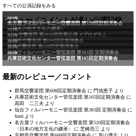
すべての公演記録をみる
レビュー／コメントが多い公演記録
最新のレビュー／コメント
群馬交響楽団 第608回定期演奏会
に
門池恵子
より
兵庫芸術文化センター管弦楽団 第165回定期演奏会
に
高田 二三夫
より
仙台フィルハーモニー管弦楽団 第383回 定期演奏会
に
fumi
より
名古屋フィルハーモニー交響楽団 第520回定期演奏会
〈日本の地方文化の継承〉
に
芝崎浩三
より
京都市交響楽団 第699回定期演奏会
に
畠山博志
より