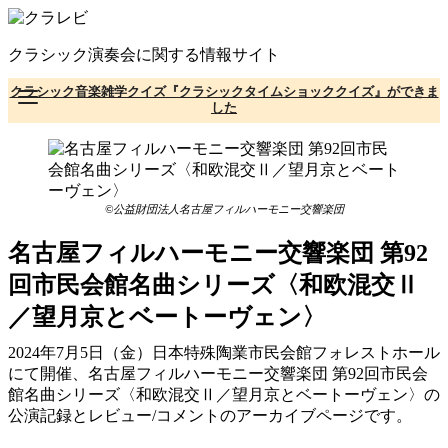
コ
ン
クラシック演奏会に関する情報サイト
テ
ン
クラシック音楽雑学クイズ『クラシックタイムショッククイズ』ができま
ツ
した
へ
移
動
©公益財団法人名古屋フィルハーモニー交響楽団
名古屋フィルハーモニー交響楽団 第92
回市民会館名曲シリーズ〈和欧混交Ⅱ
／望月京とベートーヴェン〉
2024年7月5日（金）日本特殊陶業市民会館フォレストホール
にて開催、名古屋フィルハーモニー交響楽団 第92回市民会
館名曲シリーズ〈和欧混交Ⅱ／望月京とベートーヴェン〉の
公演記録とレビュー/コメントのアーカイブページです。