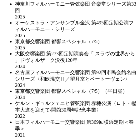
神奈川フィルハーモニー管弦楽団 音楽堂シリーズ第33
回
2025
オーケストラ・アンサンブル金沢 第495回定期公演フ
ィルハーモニー・シリーズ
2025
東京都交響楽団 都響スペシャル（7/5）
2025
大阪交響楽団 第273回定期演奏会「 スラヴの世界から
」ドヴォルザーク没後120年
2024
名古屋フィルハーモニー交響楽団 第92回市民会館名曲
シリーズ〈和欧混交Ⅱ／望月京とベートーヴェン〉
2024
東京都交響楽団 都響スペシャル（7/5）（平日昼）
2024
ケルン・ギュルツェニヒ管弦楽団 赤穂公演〈ロト・樫
本大進を迎えて/開館30周年記念事業〉
2022
日本フィルハーモニー交響楽団 第369回横浜定期＜春
季＞
2021