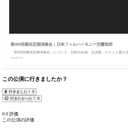
第409回横浜定期演奏会｜日本フィルハーモニー交響楽団
「第409回横浜定期演奏会」について、日程や会場、出演者、チケット購入
japanphil.or.jp
この公演に行きましたか？
行きました！
0
行きたかった！
0
0
0
評価
この公演の評価