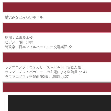
横浜みなとみらいホール
指揮：原田慶太楼
ピアノ：阪田知樹
管弦楽：
日本フィルハーモニー交響楽団
ラフマニノフ：ヴォカリーズ op.34-14（管弦楽版）
ラフマニノフ：パガニーニの主題による狂詩曲 op.43
ラフマニノフ：交響曲第2番 ホ短調 op.27