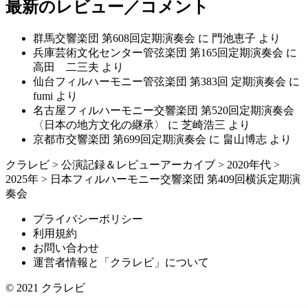
最新のレビュー／コメント
群馬交響楽団 第608回定期演奏会
に
門池恵子
より
兵庫芸術文化センター管弦楽団 第165回定期演奏会
に
高田 二三夫
より
仙台フィルハーモニー管弦楽団 第383回 定期演奏会
に
fumi
より
名古屋フィルハーモニー交響楽団 第520回定期演奏会
〈日本の地方文化の継承〉
に
芝崎浩三
より
京都市交響楽団 第699回定期演奏会
に
畠山博志
より
クラレビ
>
公演記録＆レビューアーカイブ
>
2020年代
>
2025年
>
日本フィルハーモニー交響楽団 第409回横浜定期演
奏会
プライバシーポリシー
利用規約
お問い合わせ
運営者情報と「クラレビ」について
© 2021
クラレビ