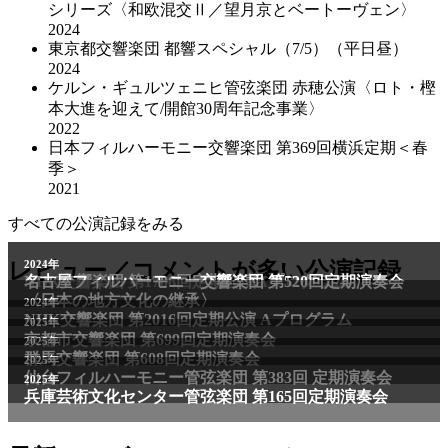
シリーズ〈和欧混交Ⅱ／望月京とベートーヴェン〉
2024
東京都交響楽団 都響スペシャル（7/5）（平日昼）
2024
ケルン・ギュルツェニヒ管弦楽団 赤穂公演〈ロト・樫
本大進を迎えて/開館30周年記念事業〉
2022
日本フィルハーモニー交響楽団 第369回横浜定期＜春
季＞
2021
すべての公演記録をみる
レビュー／コメントが多い公演記録