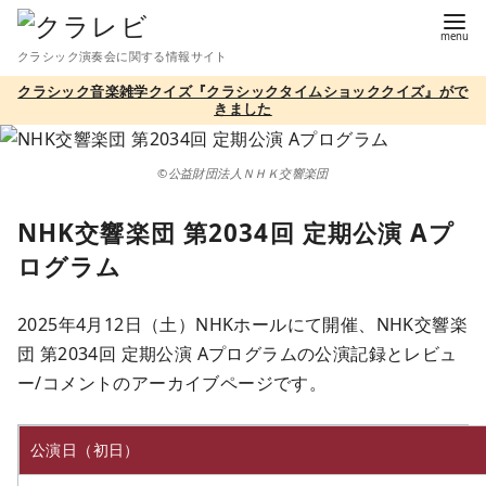
コ
ン
クラシック演奏会に関する情報サイト
テ
クラシック音楽雑学クイズ『クラシックタイムショッククイズ』がで
ン
きました
ツ
へ
©公益財団法人ＮＨＫ交響楽団
移
動
NHK交響楽団 第2034回 定期公演 Aプ
ログラム
2025年4月12日（土）NHKホールにて開催、NHK交響楽
団 第2034回 定期公演 Aプログラムの公演記録とレビュ
ー/コメントのアーカイブページです。
公演日（初日）