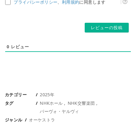
ド
ム
プライバシーポリシー
、
利用規約
に同意します
レ
ペ
ス
ー
*
ジ
0
レビュー
カテゴリー
2025年
タグ
NHKホール
NHK交響楽団
パーヴォ・ヤルヴィ
ジャンル
オーケストラ