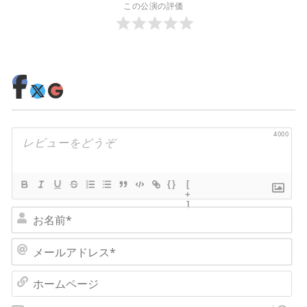
この公演の評価
4000
{}
[
+
]
お
名
前
メ
*
ー
ル
ホ
ア
ー