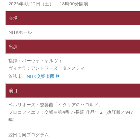
2025年4月12日（土） 18時00分開演
会場
NHKホール
出演
指揮：パーヴォ・ヤルヴィ
ヴィオラ：アントワーヌ・タメスティ
管弦楽：
NHK交響楽団
演目
ベルリオーズ：交響曲「イタリアのハロルド」
プロコフィエフ：交響曲第4番 ハ長調 作品112（改訂版／947
年）
翌日も同プログラム