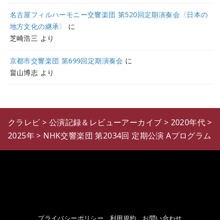
名古屋フィルハーモニー交響楽団 第520回定期演奏会〈日本の
地方文化の継承〉
に
芝崎浩三
より
京都市交響楽団 第699回定期演奏会
に
畠山博志
より
クラレビ
>
公演記録＆レビューアーカイブ
>
2020年代
>
2025年
>
NHK交響楽団 第2034回 定期公演 Aプログラム
プライバシーポリシー
利用規約
お問い合わせ