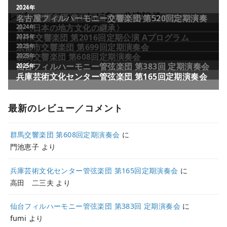
レビュー／コメントが多い公演記録
最新のレビュー／コメント
群馬交響楽団 第608回定期演奏会
に
門池恵子
より
兵庫芸術文化センター管弦楽団 第165回定期演奏会
に
高田 二三夫
より
仙台フィルハーモニー管弦楽団 第383回 定期演奏会
に
fumi
より