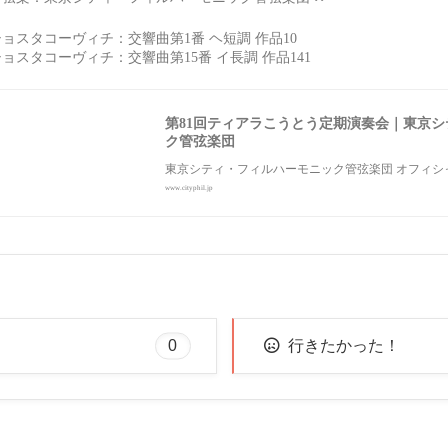
ショスタコーヴィチ：交響曲第1番 ヘ短調 作品10
ショスタコーヴィチ：交響曲第15番 イ長調 作品141
第81回ティアラこうとう定期演奏会｜東京
ク管弦楽団
東京シティ・フィルハーモニック管弦楽団 オフィシ
www.cityphil.jp
0
行きたかった！