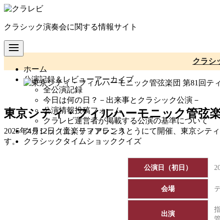
コ
ン
クラシック演奏会に関する情報サイト
テ
ン
ツ
へ
クラシ
ホーム
移
公演記録＆レビューアーカイブ
動
全公演記録
今日は何の日？－出来事とクラシック公演－
公演情報投稿フォーム
東京シティ・フィルハーモニック管弦楽
クラレビ運営者が掲載する公演の基準について
クラシック音楽リファレンス
2025年4月12日（土）ティアラこうとうにて開催、東京シ
クラシックタイムショッククイズ
す。
公演日（初日）
2
会場
出演