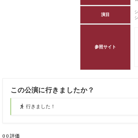
演目
参照サイト
この公演に行きましたか？
行きました！
0
0
評価