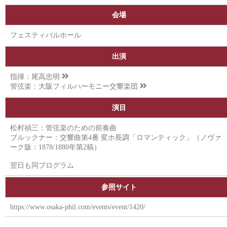
会場
フェスティバルホール
出演
指揮：
尾高忠明
管弦楽：
大阪フィルハーモニー交響楽団
演目
松村禎三：管弦楽のための前奏曲
ブルックナー：交響曲第4番 変ホ長調「ロマンティック」（ノヴァ
ーク版：1878/1880年第2稿）
翌日も同プログラム
参照サイト
https://www.osaka-phil.com/events/event/1420/