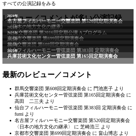
すべての公演記録をみる
レビュー／コメントが多い公演記録
最新のレビュー／コメント
群馬交響楽団 第608回定期演奏会
に
門池恵子
より
兵庫芸術文化センター管弦楽団 第165回定期演奏会
に
高田 二三夫
より
仙台フィルハーモニー管弦楽団 第383回 定期演奏会
に
fumi
より
名古屋フィルハーモニー交響楽団 第520回定期演奏会
〈日本の地方文化の継承〉
に
芝崎浩三
より
京都市交響楽団 第699回定期演奏会
に
畠山博志
より