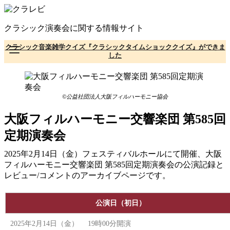
コ
ン
クラシック演奏会に関する情報サイト
テ
ン
クラシック音楽雑学クイズ『クラシックタイムショッククイズ』ができま
ツ
した
へ
移
動
©公益社団法人大阪フィルハーモニー協会
大阪フィルハーモニー交響楽団 第585回
定期演奏会
2025年2月14日（金）フェスティバルホールにて開催、大阪
フィルハーモニー交響楽団 第585回定期演奏会の公演記録と
レビュー/コメントのアーカイブページです。
公演日（初日）
2025年2月14日（金） 19時00分開演