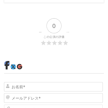
0
この公演の評価
お
名
前
メ
*
ー
ル
ホ