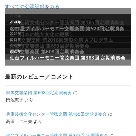
すべての公演記録をみる
レビュー／コメントが多い公演記録
最新のレビュー／コメント
群馬交響楽団 第608回定期演奏会
に
門池恵子
より
兵庫芸術文化センター管弦楽団 第165回定期演奏会
に
高田 二三夫
より
仙台フィルハーモニー管弦楽団 第383回 定期演奏会
に