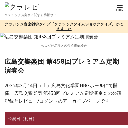
コ
ン
クラシック演奏会に関する情報サイト
テ
クラシック音楽雑学クイズ『クラシックタイムショッククイズ』がで
ン
きました
ツ
へ
©公益社団法人広島交響楽協会
移
動
広島交響楽団 第458回プレミアム定期
演奏会
2026年2月14日（土）広島文化学園HBGホールにて開
催、広島交響楽団 第458回プレミアム定期演奏会の公演
記録とレビュー/コメントのアーカイブページです。
公演日（初日）