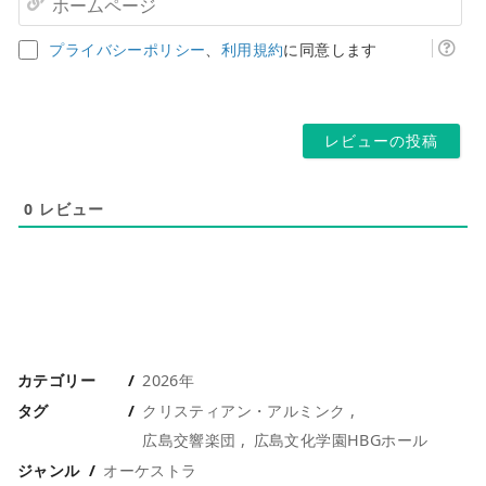
ア
ー
ド
ム
プライバシーポリシー
、
利用規約
に同意します
レ
ペ
ス
ー
*
ジ
0
レビュー
カテゴリー
2026年
タグ
クリスティアン・アルミンク
広島交響楽団
広島文化学園HBGホール
ジャンル
オーケストラ