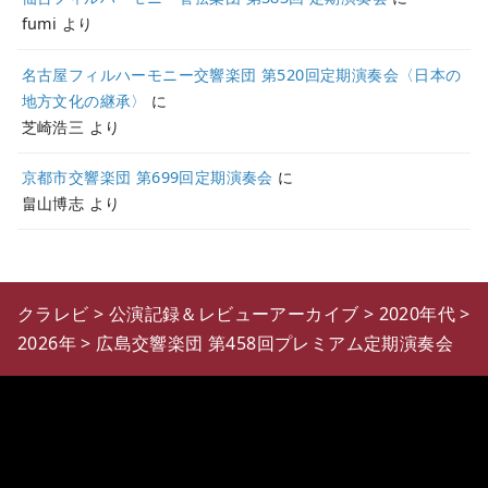
fumi
より
名古屋フィルハーモニー交響楽団 第520回定期演奏会〈日本の
地方文化の継承〉
に
芝崎浩三
より
京都市交響楽団 第699回定期演奏会
に
畠山博志
より
クラレビ
>
公演記録＆レビューアーカイブ
>
2020年代
>
2026年
>
広島交響楽団 第458回プレミアム定期演奏会