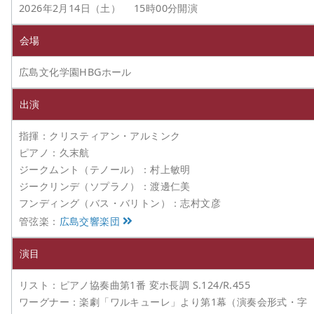
2026年2月14日（土） 15時00分開演
会場
広島文化学園HBGホール
出演
指揮：クリスティアン・アルミンク
ピアノ：久末航
ジークムント（テノール）：村上敏明
ジークリンデ（ソプラノ）：渡邊仁美
フンディング（バス・バリトン）：志村文彦
管弦楽：
広島交響楽団
演目
リスト：ピアノ協奏曲第1番 変ホ長調 S.124/R.455
ワーグナー：楽劇「ワルキューレ」より第1幕（演奏会形式・字