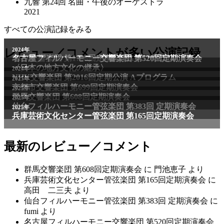
九響 第24回 名曲・午後のオーケストラ
2021
すべての公演記録をみる
2011年
レビュー／コメントが多い公演記録
2024年
NHK交響楽団 第1706回定期公演Aプログラム
名古屋フィルハーモニー交響楽団 第520回定期演奏会
〈日本の地方文化の継承〉
2024年
NHK交響楽団 第2016回定期公演 Aプログラム
2025年
京都市交響楽団 第699回定期演奏会
2025年
群馬交響楽団 第608回定期演奏会
2025年
仙台フィルハーモニー管弦楽団 第383回 定期演奏会
2025年
兵庫芸術文化センター管弦楽団 第165回定期演奏会
最新のレビュー／コメント
群馬交響楽団 第608回定期演奏会
に
門池恵子
より
兵庫芸術文化センター管弦楽団 第165回定期演奏会
に
高田 二三夫
より
仙台フィルハーモニー管弦楽団 第383回 定期演奏会
に
fumi
より
名古屋フィルハーモニー交響楽団 第520回定期演奏会