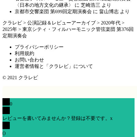
〈日本の地方文化の継承〉
に
芝崎浩三
より
京都市交響楽団 第699回定期演奏会
に
畠山博志
より
クラレビ
>
公演記録＆レビューアーカイブ
>
2020年代
>
2025年
>
東京シティ・フィルハーモニック管弦楽団 第376回
定期演奏会
プライバシーポリシー
利用規約
お問い合わせ
運営者情報と「クラレビ」について
© 2021
クラレビ
0
レビューを書いてみませんか？登録は不要です。
x
(
)