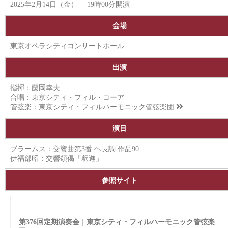
2025年2月14日（金） 19時00分開演
会場
東京オペラシティコンサートホール
出演
指揮：藤岡幸夫
合唱：東京シティ・フィル・コーア
管弦楽：
東京シティ・フィルハーモニック管弦楽団
演目
ブラームス：交響曲第3番 ヘ長調 作品90
伊福部昭：交響頌偈「釈迦」
参照サイト
第376回定期演奏会｜東京シティ・フィルハーモニック管弦楽