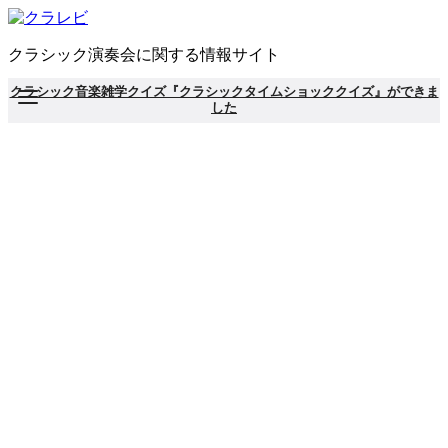
コ
ン
クラシック演奏会に関する情報サイト
テ
ン
クラシック音楽雑学クイズ『クラシックタイムショッククイズ』ができま
ツ
した
へ
移
動