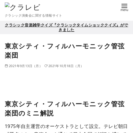
コ
ン
クラシック演奏会に関する情報サイト
テ
クラシック音楽雑学クイズ『クラシックタイムショッククイズ』がで
ン
きました
ツ
へ
東京シティ・フィルハーモニック管弦
移
楽団
動
2021年9月13日（月）
2021年10月18日（月）
東京シティ・フィルハーモニック管弦
楽団のミニ解説
1975年自主運営のオーケストラとして設立。テレビ朝日