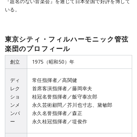
『題名のない音楽会』を通じて日本全国で好評を博して
いる。
東京シティ・フィルハーモニック管弦
楽団のプロフィール
創立
1975（昭和50）年
ディ
常任指揮者／高関健
レク
首席客演指揮者／藤岡幸夫
ショ
桂冠名誉指揮者／飯守泰次郎
ンメ
永久芸術顧問／芥川也寸志、黛敏郎
ンバ
永久名誉指揮者／森正
ー
永久桂冠指揮者／堤俊作