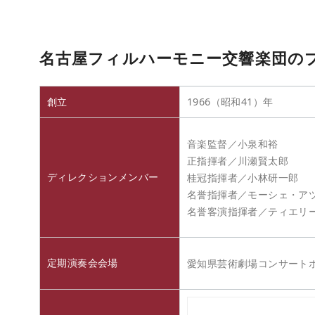
名古屋フィルハーモニー交響楽団の
創立
1966（昭和41）年
音楽監督／小泉和裕
正指揮者／川瀬賢太郎
ディレクションメンバー
桂冠指揮者／小林研一郎
名誉指揮者／モーシェ・ア
名誉客演指揮者／ティエリ
定期演奏会会場
愛知県芸術劇場コンサート