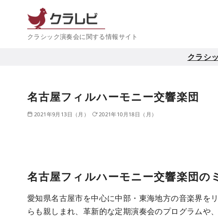
コ
ン
テ
クラシック演奏会に関する情報サイト
ン
クラシ
ツ
へ
移
名古屋フィルハーモニー交響楽団
動
2021年9月13日（月）
2021年10月18日（月）
名古屋フィルハーモニー交響楽団の
愛知県名古屋市を中心に中部・東海地方の音楽界をリ
らも親しまれ、革新的な定期演奏会のプログラムや