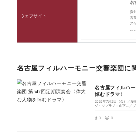
名
愛
ウェブサイト
古
ス
www.n
名古屋フィルハーモニー交響楽団に