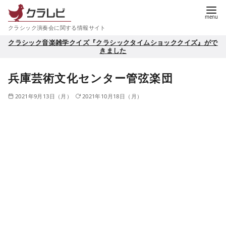
コ
ン
クラシック演奏会に関する情報サイト
テ
クラシック音楽雑学クイズ『クラシックタイムショッククイズ』がで
ン
きました
ツ
へ
兵庫芸術文化センター管弦楽団
移
2021年9月13日（月）
2021年10月18日（月）
動