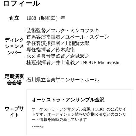
ロフィール
創立
1988（昭和63）年
芸術監督／マルク・ミンコフスキ
首席客演指揮者／ユベール・スダーン
ディレク
常任客演指揮者／川瀬賢太郎
ションメ
専任指揮者／鈴木織衛
ンバー
永久名誉音楽監督／岩城宏之
桂冠指揮者／井上道義／ INOUE Michiyoshi
定期演奏
石川県立音楽堂コンサートホール
会会場
オーケストラ・アンサンブル金沢
ウェブサ
オーケストラ・アンサンブル金沢（OEK）の公式サイ
トです。オーディション情報や定期公演などのコンサ
イト
ート情報を随時更新しています
www.oek.jp