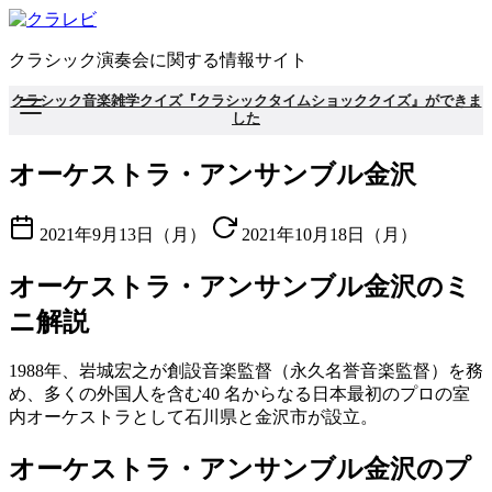
コ
ン
クラシック演奏会に関する情報サイト
テ
ン
クラシック音楽雑学クイズ『クラシックタイムショッククイズ』ができま
ツ
した
へ
移
オーケストラ・アンサンブル金沢
動
2021年9月13日（月）
2021年10月18日（月）
オーケストラ・アンサンブル金沢のミ
ニ解説
1988年、岩城宏之が創設音楽監督（永久名誉音楽監督）を務
め、多くの外国人を含む40 名からなる日本最初のプロの室
内オーケストラとして石川県と金沢市が設立。
オーケストラ・アンサンブル金沢のプ