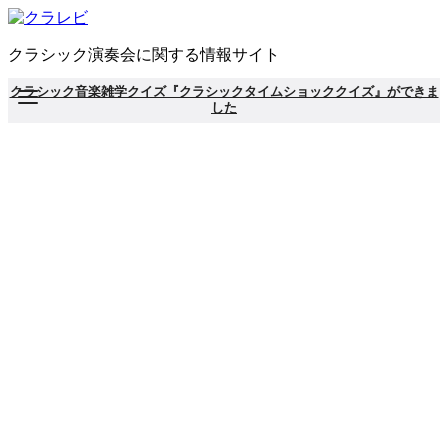
コ
ン
クラシック演奏会に関する情報サイト
テ
ン
クラシック音楽雑学クイズ『クラシックタイムショッククイズ』ができま
ツ
した
へ
移
動