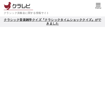
コ
ン
クラシック演奏会に関する情報サイト
テ
クラシック音楽雑学クイズ『クラシックタイムショッククイズ』がで
ン
きました
ツ
へ
移
動