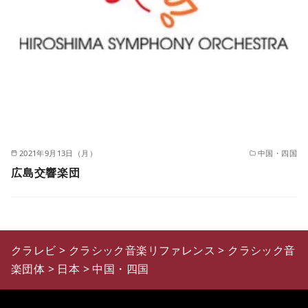
2021年9月13日（月）
中国・四国
広島交響楽団
クラレビ
>
クラシック音楽リファレンス
>
クラシック音
楽団体
>
日本
>
中国・四国