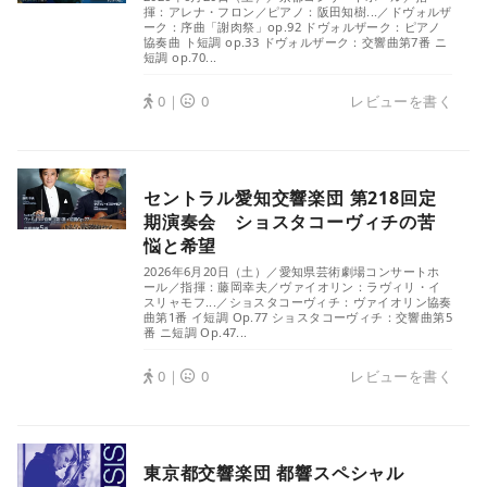
揮：アレナ・フロン／ピアノ：阪田知樹...／ドヴォルザ
ーク：序曲「謝肉祭」op.92 ドヴォルザーク：ピアノ
協奏曲 ト短調 op.33 ドヴォルザーク：交響曲第7番 ニ
短調 op.70...
0｜
0
レビューを書く
セントラル愛知交響楽団 第218回定
期演奏会 ショスタコーヴィチの苦
悩と希望
2026年6月20日（土）／愛知県芸術劇場コンサートホ
ール／指揮：藤岡幸夫／ヴァイオリン：ラヴィリ・イ
スリャモフ...／ショスタコーヴィチ：ヴァイオリン協奏
曲第1番 イ短調 Op.77 ショスタコーヴィチ：交響曲第5
番 ニ短調 Op.47...
0｜
0
レビューを書く
東京都交響楽団 都響スペシャル