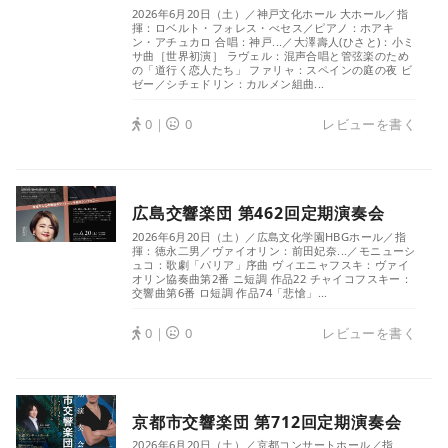
2026年6月20日（土）／神戸文化ホール 大ホール／指
揮：ロベルト・フォレス・べセス／ピアノ：ホアキ
ン・アチュカロ 合唱：神戸...／大澤壽人(ひさと)：小ミ
サ曲［世界初演］ ラヴェル：混声合唱と管弦楽のため
の「道行く恋人たち」 ファリャ：スペインの庭の夜 ビ
ゼー／シチェドリン：カルメン組曲...
0｜
0
レビューを書く
広島交響楽団 第462回定期演奏会
2026年6月20日（土）／広島文化学園HBGホール／指
揮：徳永二男／ヴァイオリン：前田妃奈...／モニューシ
ュコ：歌劇「パリア」序曲 ヴィエニャフスキ：ヴァイ
オリン協奏曲第2番 ニ短調 作品22 チャイコフスキー：
交響曲第6番 ロ短調 作品74「悲愴」...
0｜
0
レビューを書く
京都市交響楽団 第712回定期演奏会
2026年6月20日（土）／京都コンサートホール／指