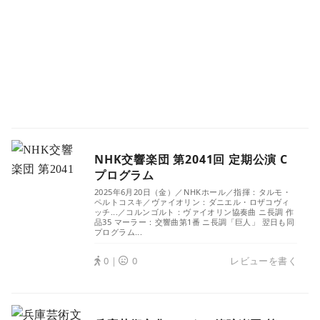
NHK交響楽団 第2041回 定期公演 C
プログラム
2025年6月20日（金）／NHKホール／指揮：タルモ・
ペルトコスキ／ヴァイオリン：ダニエル・ロザコヴィ
ッチ...／コルンゴルト：ヴァイオリン協奏曲 ニ長調 作
品35 マーラー：交響曲第1番 ニ長調「巨人」 翌日も同
プログラム...
0｜
0
レビューを書く