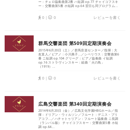
ー：チェロ協奏曲第2番 ハ短調 op.77 チャイコフスキ
ー：交響曲第5番 ホ短調 op.64 翌日も同プログラム...
0｜
0
レビューを書く
群馬交響楽団 第509回定期演奏会
2015年6月20日（土）／群馬音楽センター／指揮：大
友直人／ピアノ：小川典子...／シベリウス：交響曲第6
番 ニ短調 op.104 グリーグ：ピアノ協奏曲 イ短調
op.16 ストラヴィンスキー：組曲「火の鳥」
（1919）...
0｜
0
レビューを書く
広島交響楽団 第340回定期演奏会
2014年6月20日（金）／広島文化学園HBGホール／指
揮：ドリアン・ウィルソン／フルート：デニス・ブリ
アコフ...／ハチャトゥリアン：フルート協奏曲 ニ長調
（ランパル版） チャイコフスキー：交響曲第5番 ホ短
調 op.64...