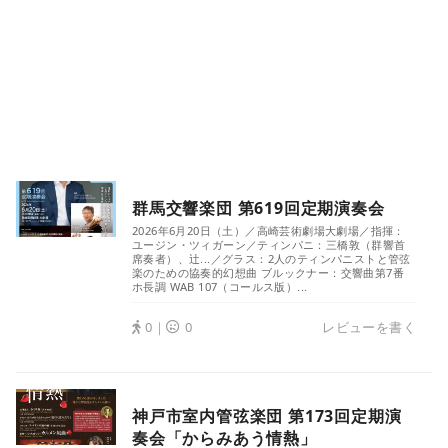
群馬交響楽団 第619回定期演奏会
2026年6月20日（土）／高崎芸術劇場大劇場／指揮：
ユージン・ツィガーン／ティンパニ：三橋敦（群響首
席奏者）、辻󠄀...／グラス：2人のティンパニストと管弦
楽のための協奏的幻想曲 ブルックナー：交響曲第7番
ホ長調 WAB 107（コールス版）...
0｜
0
レビューを書く
神戸市室内管弦楽団 第173回定期演
奏会「からみあう情熱」