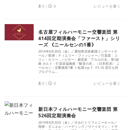
0｜
0
レビューを書く
名古屋フィルハーモニー交響楽団 第
414回定期演奏会「ファースト」シリ
ーズ 《ニールセンの1番》
2014年6月20日（金）／愛知県芸術劇場コンサートホ
ール／指揮：ティエリー・フィッシャー／打楽器：コ
リン・カリー...／ビゼー：劇音楽「アルルの女」第1組
曲 ホルト：打楽器協奏曲「騒音の卓」（日本初演） ニ
ールセン：交響曲第1番 ト短調 op.7、FS.16 翌日も同
プログラム...
0｜
0
レビューを書く
新日本フィルハーモニー交響楽団 第
526回定期演奏会
2014年6月20日（金）／すみだトリフォニーホール／
指揮：ダニエル・ハーディング／ヴァイオリン：イザ