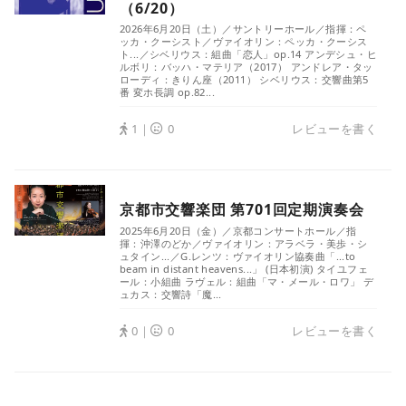
（6/20）
2026年6月20日（土）／サントリーホール／指揮：ペ
ッカ・クーシスト／ヴァイオリン：ペッカ・クーシス
ト...／シベリウス：組曲「恋人」op.14 アンデシュ・ヒ
ルボリ：バッハ・マテリア（2017） アンドレア・タッ
ローディ：きりん座（2011） シベリウス：交響曲第5
番 変ホ長調 op.82...
1｜
0
レビューを書く
京都市交響楽団 第701回定期演奏会
2025年6月20日（金）／京都コンサートホール／指
揮：沖澤のどか／ヴァイオリン：アラベラ・美歩・シ
ュタイン...／G.レンツ：ヴァイオリン協奏曲「...to
beam in distant heavens...」 (日本初演) タイユフェ
ール：小組曲 ラヴェル：組曲「マ・メール・ロワ」 デ
ュカス：交響詩「魔...
0｜
0
レビューを書く