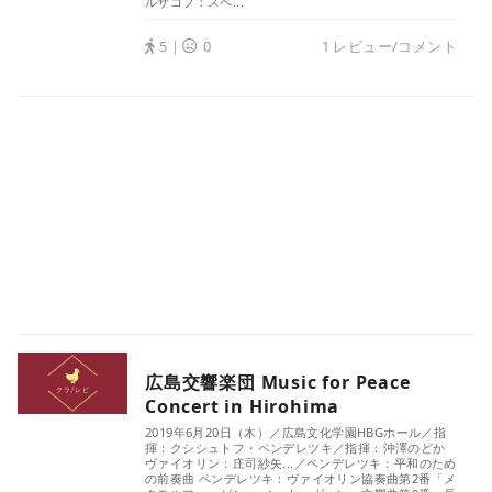
ルサコフ：スペ...
5｜
0
1 レビュー/コメント
広島交響楽団 Music for Peace
Concert in Hirohima
2019年6月20日（木）／広島文化学園HBGホール／指
揮：クシシュトフ・ペンデレツキ／指揮：沖澤のどか
ヴァイオリン：庄司紗矢...／ペンデレツキ：平和のため
の前奏曲 ペンデレツキ：ヴァイオリン協奏曲第2番「メ