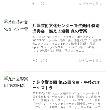
0｜
0
レビューを書く
兵庫芸術文化センター管弦楽団 特別
演奏会 燃えよ道義 炎の音楽
2021年6月19日（土）／兵庫県立芸術文化センター
KOBELCO大ホール／指揮：井上道義／ピアノ：松田華
音...／プロコフィエフ：ピアノ協奏曲第3番ハ長調
op.26 ストラヴィンスキー：バレエ音楽「火の鳥」
（1910年原典版） 翌日も同プログラム...
0｜
0
レビューを書く
九州交響楽団 第25回名曲・午後のオ
ーケストラ
2021年6月19日（土）／福岡シンフォニーホール／指
揮：小泉和裕／ヴェルディ：歌劇「運命の力」序曲 リ
スト：交響詩「レ・プレリュード」 マスカーニ：歌劇
「カヴァレリア・ルスティカーナ」間奏曲 ハチャトゥ
リアン：バレエ組曲「ガイーヌ」より リムスキー＝コ