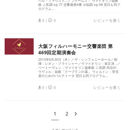
ベル・ファウスト...／ブラームス： ヴァイオリン協奏
曲 ニ長調 op.77 交響曲第4番 ホ短調 op.98 翌日も同プ
ログラム...
0｜
0
レビューを書く
大阪フィルハーモニー交響楽団 第
469回定期演奏会
2013年6月20日（木）／ザ・シンフォニーホール／指
揮：レオン・フライシャー／ヴァイオリン：崔文洙...／
ベートーヴェン：ヴァイオリン協奏曲 ニ長調 作品61
ラヴェル：組曲「クープランの墓」 ウォルトン：管弦
楽のためのパルティータ 翌日も同プログラム...
0｜
0
レビューを書く
1
2
スポンサーリンク