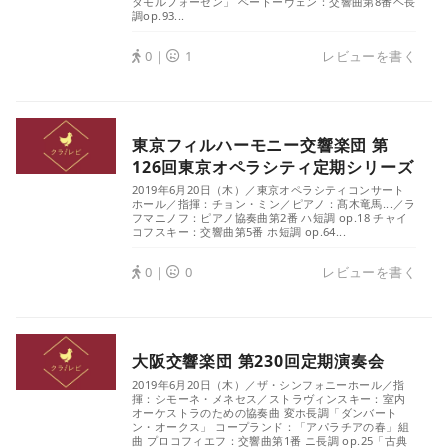
タモルフォーゼン」 ベートーヴェン：交響曲第8番ヘ長
調op.93...
0｜
1
レビューを書く
東京フィルハーモニー交響楽団 第
126回東京オペラシティ定期シリーズ
2019年6月20日（木）／東京オペラシティコンサート
ホール／指揮：チョン・ミン／ピアノ：髙木竜馬...／ラ
フマニノフ：ピアノ協奏曲第2番 ハ短調 op.18 チャイ
コフスキー：交響曲第5番 ホ短調 op.64...
0｜
0
レビューを書く
大阪交響楽団 第230回定期演奏会
2019年6月20日（木）／ザ・シンフォニーホール／指
揮：シモーネ・メネセス／ストラヴィンスキー：室内
オーケストラのための協奏曲 変ホ長調「ダンバート
ン・オークス」 コープランド：「アパラチアの春」組
曲 プロコフィエフ：交響曲第1番 ニ長調 op.25「古典