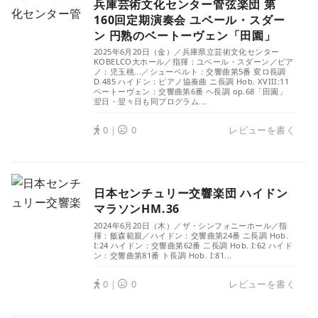
兵庫芸術文化センター管弦楽団 第
160回定期演奏会 ユベール・スダー
ン 円熟のベートーヴェン「田園」
2025年6月20日（金）／兵庫県立芸術文化センター
KOBELCO大ホール／指揮：ユベール・スダーン／ピア
ノ：児玉桃...／シューベルト：交響曲第5番 変ロ長調
D.485 ハイドン：ピアノ協奏曲 ニ長調 Hob. XVIII:11
ベートーヴェン：交響曲第6番 ヘ長調 op.68「田園」
翌日・翌々日も同プログラム...
0｜
0
レビューを書く
日本センチュリー交響楽団 ハイドン
マラソンHM.36
2024年6月20日（木）／ザ・シンフォニーホール／指
揮：飯森範親／ハイドン：交響曲第24番 ニ長調 Hob.
I:24 ハイドン：交響曲第62番 二長調 Hob. I:62 ハイド
ン：交響曲第81番 ト長調 Hob. I:81...
0｜
0
レビューを書く