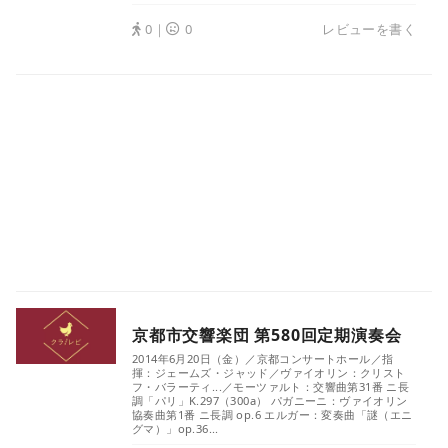
0｜
0
レビューを書く
京都市交響楽団 第580回定期演奏会
2014年6月20日（金）／京都コンサートホール／指
揮：ジェームズ・ジャッド／ヴァイオリン：クリスト
フ・バラーティ...／モーツァルト：交響曲第31番 ニ長
調「パリ」K.297（300a） パガニーニ：ヴァイオリン
協奏曲第1番 ニ長調 op.6 エルガー：変奏曲「謎（エニ
グマ）」op.36...