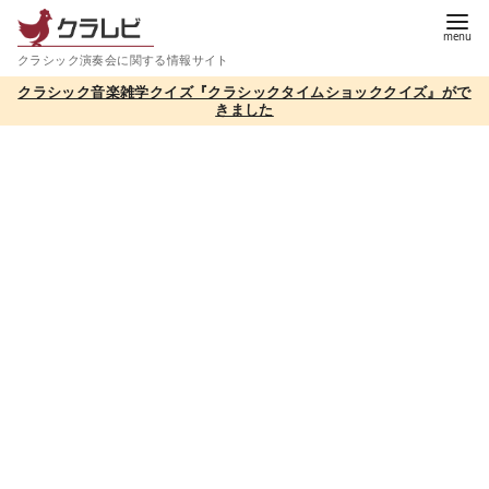
コ
ン
クラシック演奏会に関する情報サイト
テ
クラシック音楽雑学クイズ『クラシックタイムショッククイズ』がで
ン
きました
ツ
へ
移
動