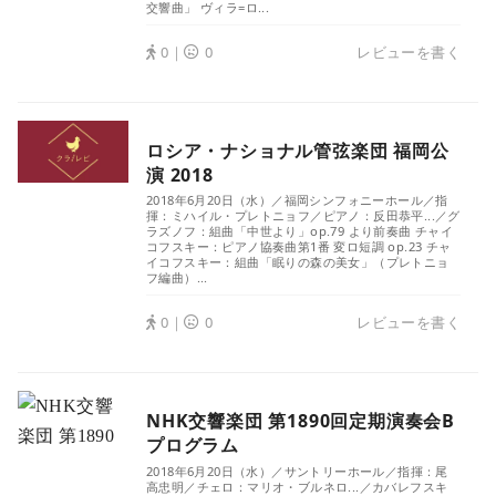
交響曲」 ヴィラ=ロ...
0｜
0
レビューを書く
ロシア・ナショナル管弦楽団 福岡公
演 2018
2018年6月20日（水）／福岡シンフォニーホール／指
揮：ミハイル・プレトニョフ／ピアノ：反田恭平...／グ
ラズノフ：組曲「中世より」op.79 より前奏曲 チャイ
コフスキー：ピアノ協奏曲第1番 変ロ短調 op.23 チャ
イコフスキー：組曲「眠りの森の美女」（プレトニョ
フ編曲）...
0｜
0
レビューを書く
NHK交響楽団 第1890回定期演奏会B
プログラム
2018年6月20日（水）／サントリーホール／指揮：尾
高忠明／チェロ：マリオ・ブルネロ...／カバレフスキ