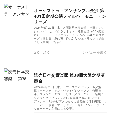
オーケストラ・アンサンブル金沢 第
481回定期公演フィルハーモニー・シ
リーズ
2024年6月20日（木）／石川県立音楽堂／指揮：マキ
シム・パスカル／クラリネット：遠藤文江（OEK楽団
員） ...／ミヨー：スカラムーシュ 作品165d ベルリオ
ーズ：歌曲集「夏の夜」作品7 R. シュトラウス：組曲
「町人貴族」 作品60...
0｜
0
レビューを書く
読売日本交響楽団 第38回大阪定期演
奏会
2024年6月20日（木）／フェスティバルホール／指
揮：セバスティアン・ヴァイグレ／ピアノ：角野隼
斗、フランチェスコ・トリス...／ワーグナー：楽劇「ト
リスタンとイゾルデ」から 前奏曲と愛の死 ブライス・
デスナー：2台のピアノのための協奏曲（日本初演） ウ
ェーバー：歌劇「オイリアンテ」序曲 ヒンデミット：
ウェーバーの主題による交響...