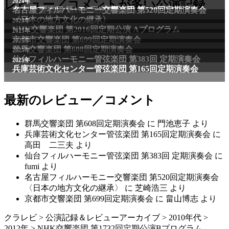
2011年
レビュー／コメントが多い公演記録
2024年
NHK交響楽団 第1706回定期公演Aプログラム
名古屋フィルハーモニー交響楽団 第520回定期演奏会
〈日本の地方文化の継承〉
2024年
NHK交響楽団 第2016回定期公演 Aプログラム
2025年
京都市交響楽団 第699回定期演奏会
2025年
群馬交響楽団 第608回定期演奏会
2025年
仙台フィルハーモニー管弦楽団 第383回 定期演奏会
2025年
兵庫芸術文化センター管弦楽団 第165回定期演奏会
最新のレビュー／コメント
群馬交響楽団 第608回定期演奏会
に
門池恵子
より
兵庫芸術文化センター管弦楽団 第165回定期演奏会
に
高田 二三夫
より
仙台フィルハーモニー管弦楽団 第383回 定期演奏会
に
fumi
より
名古屋フィルハーモニー交響楽団 第520回定期演奏会
〈日本の地方文化の継承〉
に
芝崎浩三
より
京都市交響楽団 第699回定期演奏会
に
畠山博志
より
クラレビ
>
公演記録＆レビューアーカイブ
>
2010年代
>
2012年
>
NHK交響楽団 第1732回定期公演Bプログラム