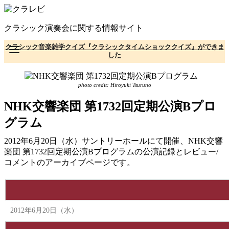
コ
ン
クラシック演奏会に関する情報サイト
テ
ン
クラシック音楽雑学クイズ『クラシックタイムショッククイズ』ができま
ツ
した
へ
移
動
photo credit: Hiroyuki Tsuruno
NHK交響楽団 第1732回定期公演Bプロ
グラム
2012年6月20日（水）サントリーホールにて開催、NHK交響
楽団 第1732回定期公演Bプログラムの公演記録とレビュー/
コメントのアーカイブページです。
2012年6月20日（水）