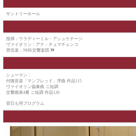
サントリーホール
指揮：ウラディーミル・アシュケナージ
ヴァイオリン：アナ・チュマチェンコ
管弦楽：
NHK交響楽団
シューマン：
付随音楽「マンフレッド」序曲 作品115
ヴァイオリン協奏曲 ニ短調
交響曲第4番 ニ短調 作品120
翌日も同プログラム