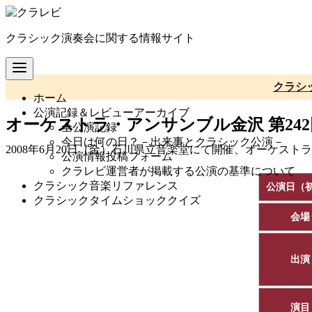
コ
ン
クラシック演奏会に関する情報サイト
テ
ン
ツ
へ
クラシ
ホーム
移
公演記録＆レビューアーカイブ
動
オーケストラ・アンサンブル金沢 第24
全公演記録
今日は何の日？－出来事とクラシック公演－
2008年6月20日（金）石川県立音楽堂にて開催、オーケス
公演情報投稿フォーム
クラレビ運営者が掲載する公演の基準について
クラシック音楽リファレンス
公演日（
クラシックタイムショッククイズ
会場
出演
演目