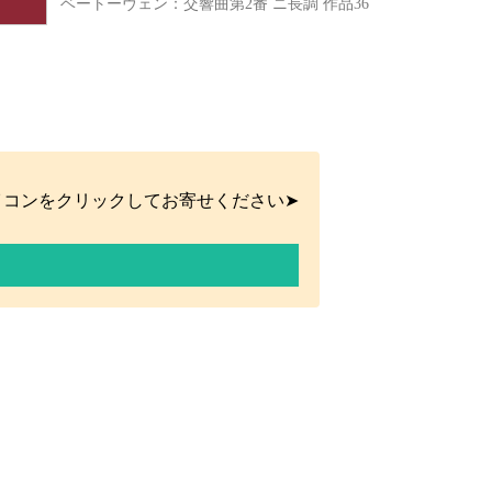
ベートーヴェン：交響曲第2番 ニ長調 作品36
イコンをクリックしてお寄せください➤