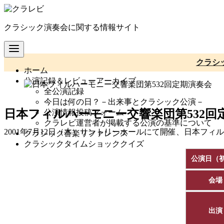
コ
ン
クラシック演奏会に関する情報サイト
テ
ン
ツ
へ
クラシ
ホーム
移
公演記録＆レビューアーカイブ
動
全公演記録
今日は何の日？－出来事とクラシック公演－
日本フィルハーモニー交響楽団第532回
公演情報投稿フォーム
クラレビ運営者が掲載する公演の基準について
2001年7月12日（木）サントリーホールにて開催、日本フ
クラシック音楽リファレンス
クラシックタイムショッククイズ
公演日（
会場
出演