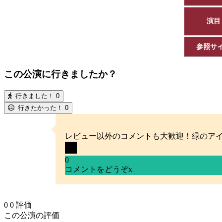
演目
参照サ
この公演に行きましたか？
行きました！
0
行きたかった！
0
レビュー以外のコメントも大歓迎！緑のア
0
コメントをどうぞ
x
0
0
評価
この公演の評価