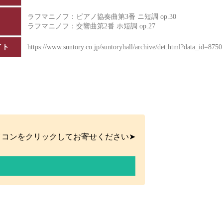
ラフマニノフ：ピアノ協奏曲第3番 ニ短調 op.30
ラフマニノフ：交響曲第2番 ホ短調 op.27
イト
https://www.suntory.co.jp/suntoryhall/archive/det.html?data_id=8750
イコンをクリックしてお寄せください➤