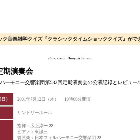
ック音楽雑学クイズ『クラシックタイムショッククイズ』がで
photo credit: Hiroyuki Tsuruno
定期演奏会
ィルハーモニー交響楽団第532回定期演奏会の公演記録とレビュ
初日）
2001年7月12日（木） 19時00分開演
サントリーホール
指揮：
広上淳一
ピアノ：東誠三
管弦楽：
日本フィルハーモニー交響楽団