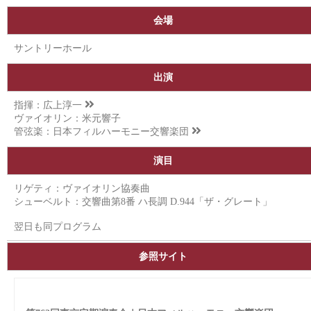
会場
サントリーホール
出演
指揮：
広上淳一
ヴァイオリン：米元響子
管弦楽：
日本フィルハーモニー交響楽団
演目
リゲティ：ヴァイオリン協奏曲
シューベルト：交響曲第8番 ハ長調 D.944「ザ・グレート」
翌日も同プログラム
参照サイト