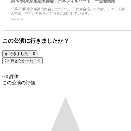
第762回東京定期演奏会｜日本フィルハーモニー交響楽団
「第762回東京定期演奏会」について、日程や会場、出演者、チケット購
入方法、見どころ聴きどころをご紹介しています。
japanphil.or.jp
この公演に行きましたか？
行きました！
0
行きたかった！
0
0
0
評価
この公演の評価