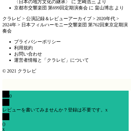
〈日本の地方文化の継承〉
に
芝崎浩三
より
京都市交響楽団 第699回定期演奏会
に
畠山博志
より
クラレビ
>
公演記録＆レビューアーカイブ
>
2020年代
>
2024年
>
日本フィルハーモニー交響楽団 第762回東京定期演
奏会
プライバシーポリシー
利用規約
お問い合わせ
運営者情報と「クラレビ」について
© 2021
クラレビ
0
レビューを書いてみませんか？登録は不要です。
x
(
)
x