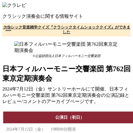
コ
ン
クラシック演奏会に関する情報サイト
テ
ン
クラシック音楽雑学クイズ『クラシックタイムショッククイズ』ができま
ツ
した
へ
移
動
©公益財団法人日本フィルハーモニー交響楽団
日本フィルハーモニー交響楽団 第762回
東京定期演奏会
2024年7月12日（金）サントリーホールにて開催、日本フィ
ルハーモニー交響楽団 第762回東京定期演奏会の公演記録と
レビュー/コメントのアーカイブページです。
公演日（初日）
2024年7月12日（金） 19時00分開演