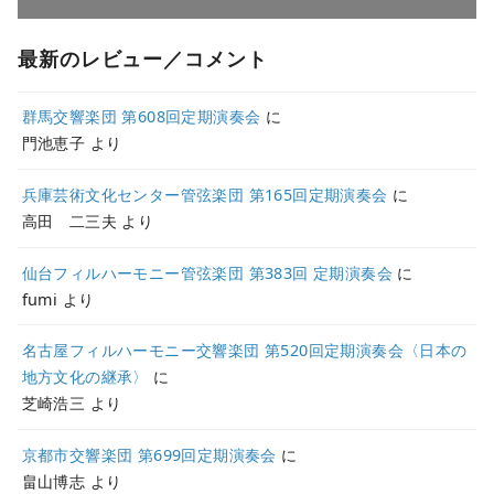
最新のレビュー／コメント
群馬交響楽団 第608回定期演奏会
に
門池恵子
より
兵庫芸術文化センター管弦楽団 第165回定期演奏会
に
高田 二三夫
より
仙台フィルハーモニー管弦楽団 第383回 定期演奏会
に
fumi
より
名古屋フィルハーモニー交響楽団 第520回定期演奏会〈日本の
地方文化の継承〉
に
芝崎浩三
より
京都市交響楽団 第699回定期演奏会
に
畠山博志
より