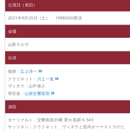
公演日（初日）
2021年9月25日（土） 19時00分開演
会場
山形テルサ
出演
指揮：
広上淳一
クラリネット：
川上一道
ヴィオラ：山中保人
管弦楽：
山形交響楽団
演目
モーツァルト：交響曲第39番 変ホ長調 K.543
サッリネン：クラリネット、ヴィオラと室内オーケストラのた