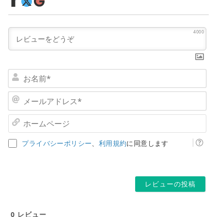
4000
お
名
前
メ
*
ー
ル
ホ
ア
ー
ド
ム
プライバシーポリシー
、
利用規約
に同意します
レ
ペ
ス
ー
*
ジ
0
レビュー