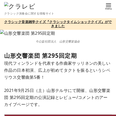
コ
ン
クラシック演奏会に関する情報サイト
テ
クラシック音楽雑学クイズ『クラシックタイムショッククイズ』がで
ン
きました
ツ
へ
©公益社団法人 山形交響楽協会
移
動
山形交響楽団 第295回定期
現代フィンランドを代表する作曲家サッリネンの美しい
作品の日本初演、広上が初めてタクトを振るというシベ
リウス交響曲第5番！
2021年9月25日（土）山形テルサにて開催、山形交響楽
団 第295回定期の公演記録とレビュー/コメントのアー
カイブページです。