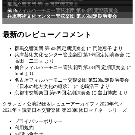
群馬交響楽団 第608回定期演奏会
2025年
仙台フィルハーモニー管弦楽団 第383回 定期演奏会
2025年
兵庫芸術文化センター管弦楽団 第165回定期演奏会
最新のレビュー／コメント
群馬交響楽団 第608回定期演奏会
に
門池恵子
より
兵庫芸術文化センター管弦楽団 第165回定期演奏会
に
高田 二三夫
より
仙台フィルハーモニー管弦楽団 第383回 定期演奏会
に
fumi
より
名古屋フィルハーモニー交響楽団 第520回定期演奏会
〈日本の地方文化の継承〉
に
芝崎浩三
より
京都市交響楽団 第699回定期演奏会
に
畠山博志
より
クラレビ
>
公演記録＆レビューアーカイブ
>
2020年代
>
2021年
>
読売日本交響楽団 第238回休日マチネーシリーズ
プライバシーポリシー
利用規約
お問い合わせ