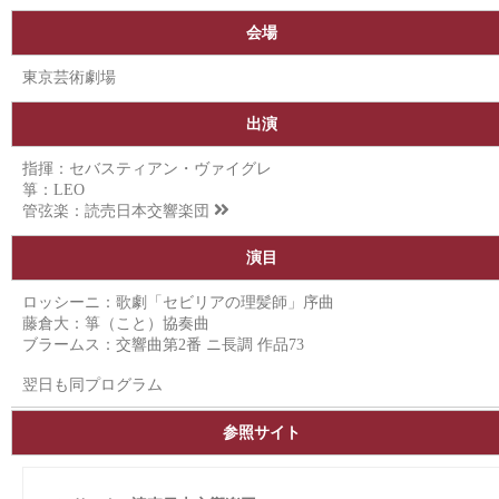
会場
東京芸術劇場
出演
指揮：セバスティアン・ヴァイグレ
箏：LEO
管弦楽：
読売日本交響楽団
演目
ロッシーニ：歌劇「セビリアの理髪師」序曲
藤倉大：箏（こと）協奏曲
ブラームス：交響曲第2番 ニ長調 作品73
翌日も同プログラム
参照サイト