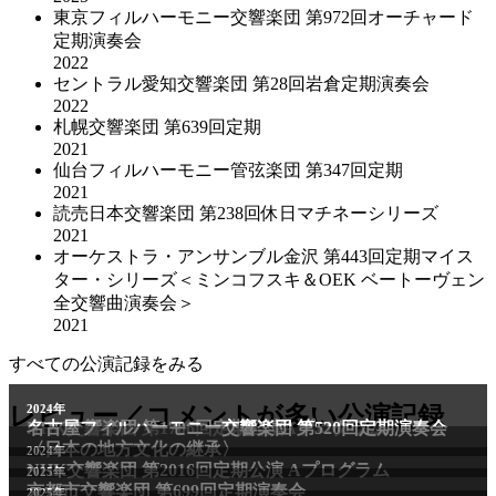
東京フィルハーモニー交響楽団 第972回オーチャード
定期演奏会
2022
セントラル愛知交響楽団 第28回岩倉定期演奏会
2022
札幌交響楽団 第639回定期
2021
仙台フィルハーモニー管弦楽団 第347回定期
2021
読売日本交響楽団 第238回休日マチネーシリーズ
2021
オーケストラ・アンサンブル金沢 第443回定期マイス
ター・シリーズ＜ミンコフスキ＆OEK ベートーヴェン
全交響曲演奏会＞
2021
すべての公演記録をみる
2011年
レビュー／コメントが多い公演記録
2024年
NHK交響楽団 第1706回定期公演Aプログラム
名古屋フィルハーモニー交響楽団 第520回定期演奏会
〈日本の地方文化の継承〉
2024年
NHK交響楽団 第2016回定期公演 Aプログラム
2025年
京都市交響楽団 第699回定期演奏会
2025年