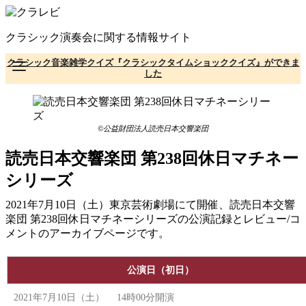
コ
ン
クラシック演奏会に関する情報サイト
テ
ン
クラシック音楽雑学クイズ『クラシックタイムショッククイズ』ができま
ツ
した
へ
移
動
©公益財団法人読売日本交響楽団
読売日本交響楽団 第238回休日マチネー
シリーズ
2021年7月10日（土）東京芸術劇場にて開催、読売日本交響
楽団 第238回休日マチネーシリーズの公演記録とレビュー/コ
メントのアーカイブページです。
公演日（初日）
2021年7月10日（土） 14時00分開演