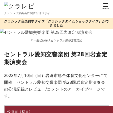
コ
ン
クラシック演奏会に関する情報サイト
テ
クラシック音楽雑学クイズ『クラシックタイムショッククイズ』がで
ン
きました
ツ
へ
©一般社団法人セントラル愛知交響楽団
移
動
セントラル愛知交響楽団 第28回岩倉定
期演奏会
2022年7月10日（日）岩倉市総合体育文化センターにて
開催、セントラル愛知交響楽団 第28回岩倉定期演奏会
の公演記録とレビュー/コメントのアーカイブページで
す。
公演日（初日）