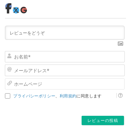
お
名
前
メ
*
ー
ル
ホ
ア
ー
ド
ム
プライバシーポリシー
、
利用規約
に同意します
レ
ペ
ス
ー
*
ジ