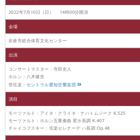
2022年7月10日（日） 14時00分開演
会場
岩倉市総合体育文化センター
出演
コンサートマスター：寺田史人
ホルン：八木健史
管弦楽：
セントラル愛知交響楽団
演目
モーツァルト：アイネ・クライネ・ナハトムジーク K.525
モーツァルト：ホルン五重奏曲 変ホ長調 K.407
チャイコフスキー：弦楽セレナーデ ハ長調 Op.48